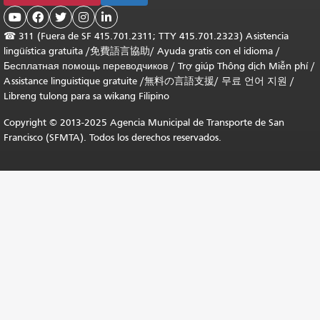





☎
311 (Fuera de SF 415.701.2311; TTY 415.701.2323) Asistencia
lingüística gratuita /
免費語言協助
/
Ayuda gratis con el idioma
/
Бесплатная помощь переводчиков
/
Trợ giúp Thông dịch Miễn phí
/
Assistance linguistique gratuite
/
無料の言語支援
/
무료 언어 지원
/
Libreng tulong para sa wikang Filipino
Copyright © 2013-2025 Agencia Municipal de Transporte de San
Francisco (SFMTA). Todos los derechos reservados.