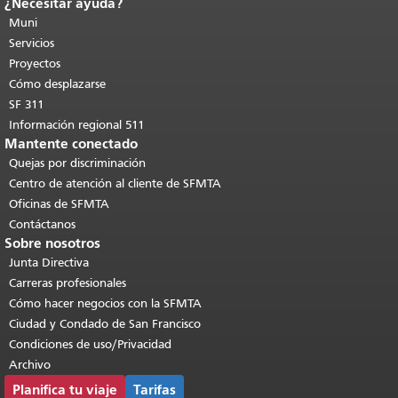
¿Necesitar ayuda?
Fin del contenido de la página.
El resto
de esta página se repite en todas las
Muni
páginas.
Volver al principio del
Servicios
contenido principal
.
Proyectos
Cómo desplazarse
SF 311
Información regional 511
Mantente conectado
Quejas por discriminación
Centro de atención al cliente de SFMTA
Oficinas de SFMTA
Contáctanos
Sobre nosotros
Junta Directiva
Carreras profesionales
Cómo hacer negocios con la SFMTA
Ciudad y Condado de San Francisco
Condiciones de uso/Privacidad
Archivo
Planifica tu viaje
Tarifas