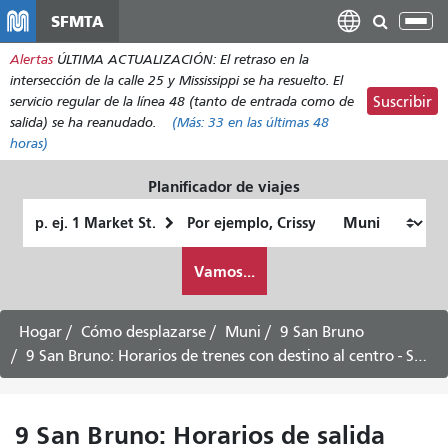
Pasar
SFMTA
Alt
al
nav
Alertas
ÚLTIMA ACTUALIZACIÓN: El retraso en la
contenido
intersección de la calle 25 y Mississippi se ha resuelto. El
principal
servicio regular de la línea 48 (tanto de entrada como de
Suscribir
salida) se ha reanudado.
(Más:
33
en las últimas 48
horas)
Planificador de viajes
Lugar
Ubicación
de
final
Cómo
partida
Vamos...
quiero
viajar
Hogar
Cómo desplazarse
Muni
9 San Bruno
9 San Bruno: Horarios de trenes con destino al centro - Servicio de sábado
9 San Bruno: Horarios de salida