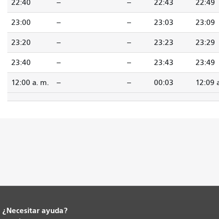
22:40
--
--
22:43
22:49
23:00
--
--
23:03
23:09
23:20
--
--
23:23
23:29
23:40
--
--
23:43
23:49
12:00 a. m.
--
--
00:03
12:09 
¿Necesitar ayuda?
Fin del contenido de la página.
El resto