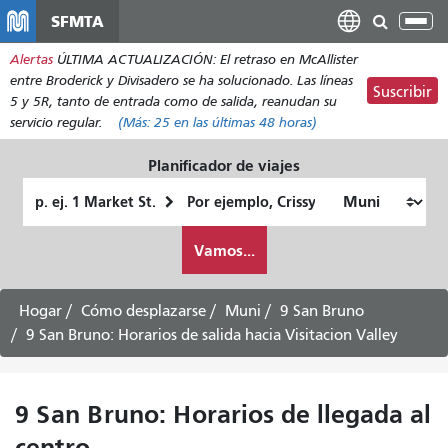
Pasar
SFMTA
Alt
al
nav
Alertas
ÚLTIMA ACTUALIZACIÓN: El retraso en McAllister
contenido
entre Broderick y Divisadero se ha solucionado. Las líneas
principal
Suscribir
5 y 5R, tanto de entrada como de salida, reanudan su
servicio regular.
(Más:
25
en las últimas 48 horas)
Planificador de viajes
Lugar
Ubicación
de
final
Cómo
partida
Vamos...
quiero
viajar
Hogar
Cómo desplazarse
Muni
9 San Bruno
9 San Bruno: Horarios de salida hacia Visitacion Valley
9 San Bruno: Horarios de llegada al
centro -