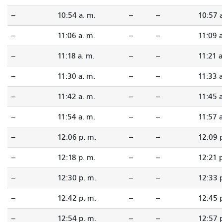
--
10:54 a. m.
--
--
10:57 
--
11:06 a. m.
--
--
11:09 
--
11:18 a. m.
--
--
11:21 a
--
11:30 a. m.
--
--
11:33 
--
11:42 a. m.
--
--
11:45 
--
11:54 a. m.
--
--
11:57 
--
12:06 p. m.
--
--
12:09 
--
12:18 p. m.
--
--
12:21 
--
12:30 p. m.
--
--
12:33 
--
12:42 p. m.
--
--
12:45 
--
12:54 p. m.
--
--
12:57 