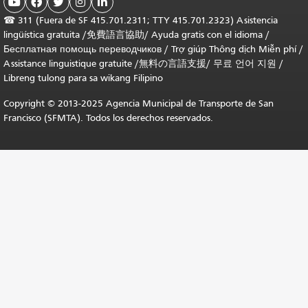





☎
311 (Fuera de SF 415.701.2311; TTY 415.701.2323) Asistencia
lingüística gratuita /
免費語言協助
/
Ayuda gratis con el idioma
/
Бесплатная помощь переводчиков
/
Trợ giúp Thông dịch Miễn phí
/
Assistance linguistique gratuite
/
無料の言語支援
/
무료 언어 지원
/
Libreng tulong para sa wikang Filipino
Copyright © 2013-2025 Agencia Municipal de Transporte de San
Francisco (SFMTA). Todos los derechos reservados.