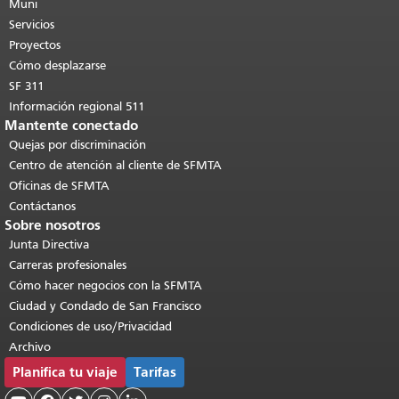
de esta página se repite en todas las
Muni
páginas.
Volver al principio del
Servicios
contenido principal
.
Proyectos
Cómo desplazarse
SF 311
Información regional 511
Mantente conectado
Quejas por discriminación
Centro de atención al cliente de SFMTA
Oficinas de SFMTA
Contáctanos
Sobre nosotros
Junta Directiva
Carreras profesionales
Cómo hacer negocios con la SFMTA
Ciudad y Condado de San Francisco
Condiciones de uso/Privacidad
Archivo
Planifica tu viaje
Tarifas