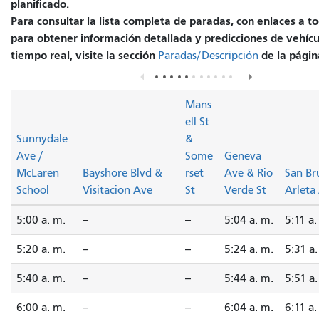
planificado.
Para consultar la lista completa de paradas, con enlaces a to
para obtener información detallada y predicciones de vehícu
tiempo real, visite la sección
de la página
Paradas/Descripción
Mans
ell St
Sunnydale
&
Ave /
Some
Geneva
McLaren
Bayshore Blvd &
rset
Ave & Rio
San Br
School
Visitacion Ave
St
Verde St
Arleta
5:00 a. m.
--
--
5:04 a. m.
5:11 a.
5:20 a. m.
--
--
5:24 a. m.
5:31 a.
5:40 a. m.
--
--
5:44 a. m.
5:51 a.
6:00 a. m.
--
--
6:04 a. m.
6:11 a.