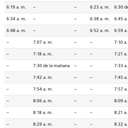
6:19 a. m.
--
--
6:23 a. m.
6:30 d
6:34 a. m.
--
--
6:38 a. m.
6:45 a
6:48 a. m.
--
--
6:52 a. m.
6:59 a
--
7:07 a. m.
--
--
7:10 a.
--
7:18 a. m.
--
--
7:21 a.
--
7:30 de la mañana
--
--
7:33 a
--
7:42 a. m.
--
--
7:45 a
--
7:54 a. m.
--
--
7:57 a
--
8:06 a. m.
--
--
8:09 a
--
8:18 a. m.
--
--
8:21 a.
--
8:29 a. m.
--
--
8:32 a