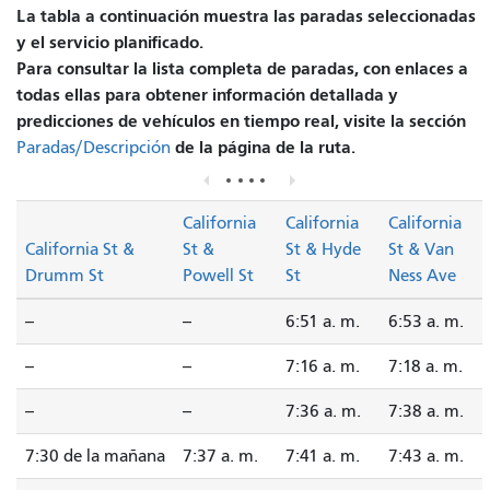
La tabla a continuación muestra las paradas seleccionadas
y el servicio planificado.
Para consultar la lista completa de paradas, con enlaces a
todas ellas para obtener información detallada y
predicciones de vehículos en tiempo real, visite la sección
de la página de la ruta.
Paradas/Descripción
California
California
California
California St &
St &
St & Hyde
St & Van
Drumm St
Powell St
St
Ness Ave
--
--
6:51 a. m.
6:53 a. m.
--
--
7:16 a. m.
7:18 a. m.
--
--
7:36 a. m.
7:38 a. m.
7:30 de la mañana
7:37 a. m.
7:41 a. m.
7:43 a. m.