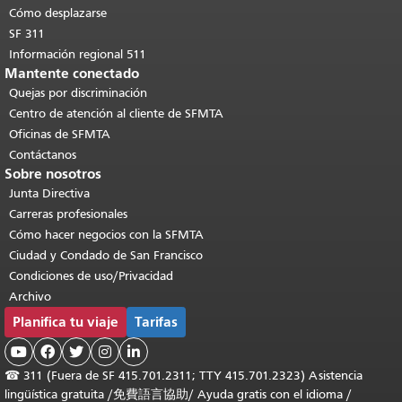
Cómo desplazarse
SF 311
Información regional 511
Mantente conectado
Quejas por discriminación
Centro de atención al cliente de SFMTA
Oficinas de SFMTA
Contáctanos
Sobre nosotros
Junta Directiva
Carreras profesionales
Cómo hacer negocios con la SFMTA
Ciudad y Condado de San Francisco
Condiciones de uso/Privacidad
Archivo
Planifica tu viaje
Tarifas





☎
311 (Fuera de SF 415.701.2311; TTY 415.701.2323) Asistencia
lingüística gratuita /
免費語言協助
/
Ayuda gratis con el idioma
/