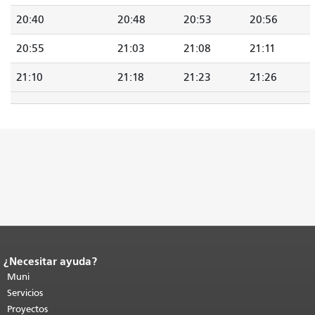
20:40
20:48
20:53
20:56
20:55
21:03
21:08
21:11
21:10
21:18
21:23
21:26
¿Necesitar ayuda?
Fin del contenido de la página.
El resto
de esta página se repite en todas las
Muni
páginas.
Volver al principio del
Servicios
contenido principal
.
Proyectos