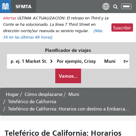
Pasar
SFMTA
Alt
al
nav
Alertas
ÚLTIMA ACTUALIZACIÓN: El retraso en Third y Le
contenido
Conte se ha solucionado. La línea T Third Street en
principal
Suscribir
dirección norte/sur reanuda su servicio regular.
(Más:
36
en las últimas 48 horas)
Planificador de viajes
Lugar
Ubicación
de
final
Cómo
partida
Vamos...
quiero
viajar
Hogar
Cómo desplazarse
Muni
Teleférico de California
Teleférico de California: Horarios con destino a Embarcadero - 10 de agosto de 2026
Teleférico de California: Horarios