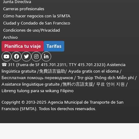
Junta Directiva
Carreras profesionales
Cómo hacer negocios con la SFMTA
Ciudad y Condado de San Francisco
Condiciones de uso/Privacidad
Archivo
Planifica tu viaje
Tarifas





☎
311 (Fuera de SF 415.701.2311; TTY 415.701.2323) Asistencia
lingüística gratuita /
免費語言協助
/
Ayuda gratis con el idioma
/
Бесплатная помощь переводчиков
/
Trợ giúp Thông dịch Miễn phí
/
Assistance linguistique gratuite
/
無料の言語支援
/
무료 언어 지원
/
Libreng tulong para sa wikang Filipino
Copyright © 2013-2025 Agencia Municipal de Transporte de San
Francisco (SFMTA). Todos los derechos reservados.