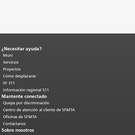
¿Necesitar ayuda?
Fin del contenido de la página.
El resto
de esta página se repite en todas las
Muni
páginas.
Volver al principio del
Servicios
contenido principal
.
Proyectos
Cómo desplazarse
SF 311
Información regional 511
Mantente conectado
Quejas por discriminación
Centro de atención al cliente de SFMTA
Oficinas de SFMTA
Contáctanos
Sobre nosotros