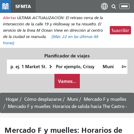
Pasar
SFMTA
Alt
al
nav
Alertas
ÚLTIMA ACTUALIZACIÓN: El retraso cerca de la
contenido
intersección de la calle 19 y Holloway se ha resuelto. El
principal
servicio de la línea M Ocean View en dirección al centro
Suscribir
de la ciudad se reanuda.
(Más:
22
en las últimas 48
horas)
Planificador de viajes
Lugar
Ubicación
de
final
Cómo
partida
Vamos...
quiero
viajar
Hogar
Cómo desplazarse
Muni
Mercado F y muelles
Mercado F y muelles: Horarios de salida hacia The Castro -
Mercado F y muelles: Horarios de