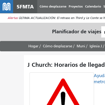
SFMTA
Cómo desplazarse
Proyectos
Calendario
S
Alertas
ÚLTIMA ACTUALIZACIÓN: El retraso en Third y Le Conte se ha s
L
Planificador de viajes
d
pa
Hogar
Cómo desplazarse
Muni
Iglesia J
J Church: Horarios de llegada
Ayud
metr