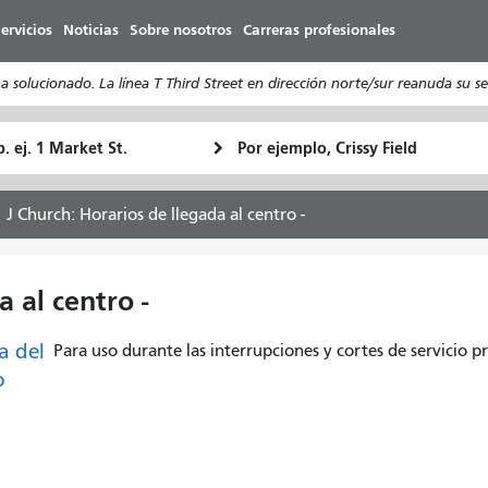
Pasar
ervicios
Noticias
Sobre nosotros
Carreras profesionales
al
contenido
olucionado. La línea T Third Street en dirección norte/sur reanuda su ser
principal
ugar
Ubicación
Cómo
e
final
quiero
rtida
viajar
J Church: Horarios de llegada al centro -
 al centro -
a del
Para uso durante las interrupciones y cortes de servicio p
o