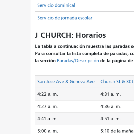
Servicio dominical
Servicio de jornada escolar
J CHURCH: Horarios
La tabla a continuación muestra las paradas se
Para consultar la lista completa de paradas, c
la sección
de la página de 
Paradas/Descripción
San Jose Ave & Geneva Ave
Church St & 30t
4:22 a. m.
4:31 a. m.
4:27 a. m.
4:36 a. m.
4:41 a. m.
4:51 a. m.
5:00 a. m.
5:10 de la mañ