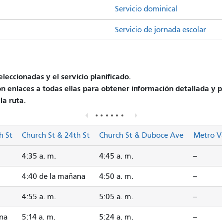
Servicio dominical
Servicio de jornada escolar
leccionadas y el servicio planificado.
on enlaces a todas ellas para obtener información detallada y p
la ruta.
h St
Church St & 24th St
Church St & Duboce Ave
Metro V
4:35 a. m.
4:45 a. m.
--
4:40 de la mañana
4:50 a. m.
--
4:55 a. m.
5:05 a. m.
--
ana
5:14 a. m.
5:24 a. m.
--