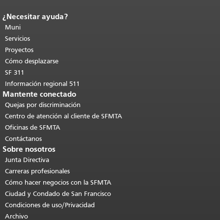
¿Necesitar ayuda?
Fin del contenido de la página.
El resto
de esta página se repite en todas las
Muni
páginas.
Volver al principio del
Servicios
contenido principal
.
Proyectos
Cómo desplazarse
SF 311
Información regional 511
Mantente conectado
Quejas por discriminación
Centro de atención al cliente de SFMTA
Oficinas de SFMTA
Contáctanos
Sobre nosotros
Junta Directiva
Carreras profesionales
Cómo hacer negocios con la SFMTA
Ciudad y Condado de San Francisco
Condiciones de uso/Privacidad
Archivo