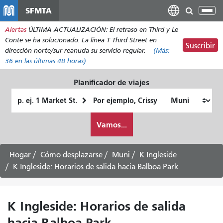
Pasar
SFMTA
Alt
al
nav
Alertas
ÚLTIMA ACTUALIZACIÓN: El retraso en Third y Le
contenido
Conte se ha solucionado. La línea T Third Street en
principal
Suscribir
dirección norte/sur reanuda su servicio regular.
(Más:
36
en las últimas 48 horas)
Planificador de viajes
Lugar
Ubicación
de
final
Cómo
partida
Vamos...
quiero
viajar
Hogar
Cómo desplazarse
Muni
K Ingleside
K Ingleside: Horarios de salida hacia Balboa Park
K Ingleside: Horarios de salida
hacia Balboa Park