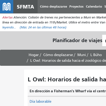
SFMTA
Cómo desplazarse
Proyectos
Calendario
S
Alertas
Atención: Colisión de trenes no pertenecientes a Muni en Market/
línea en dirección de entrada en 11th/Market. Utilice el metro entre Van
leyendo...
(Más:
24
en las últimas 48 horas)
L
Planificador de viajes
d
pa
Hogar
Cómo desplazarse
Muni
L Búho
L Owl: Horarios de salida hacia el zoológico de
L Owl: Horarios de salida hac
En dirección a Fisherman's Wharf vía el centr
Día laborable