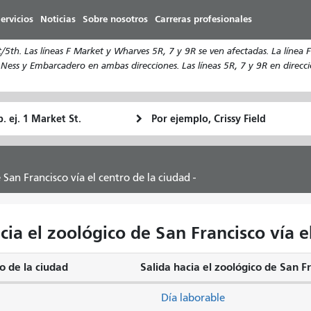
Pasar
ervicios
Noticias
Sobre nosotros
Carreras profesionales
al
contenido
5th. Las líneas F Market y Wharves 5R, 7 y 9R se ven afectadas. La línea F 
principal
 Ness y Embarcadero en ambas direcciones. Las líneas 5R, 7 y 9R en direcció
ugar
Ubicación
Cómo
e
final
quiero
rtida
viajar
 San Francisco vía el centro de la ciudad -
ia el zoológico de San Francisco vía el
o de la ciudad
Salida hacia el zoológico de San Fr
Día laborable