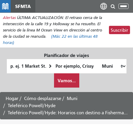
Pasar
SFMTA
Alt
al
nav
Alertas
ÚLTIMA ACTUALIZACIÓN: El retraso cerca de la
contenido
intersección de la calle 19 y Holloway se ha resuelto. El
principal
servicio de la línea M Ocean View en dirección al centro
Suscribir
de la ciudad se reanuda.
(Más:
22
en las últimas 48
horas)
Planificador de viajes
Lugar
Ubicación
de
final
Cómo
partida
Vamos...
quiero
viajar
Hogar
Cómo desplazarse
Muni
Teleférico Powell/Hyde
Teleférico Powell/Hyde: Horarios con destino a Fisherman's Wharf