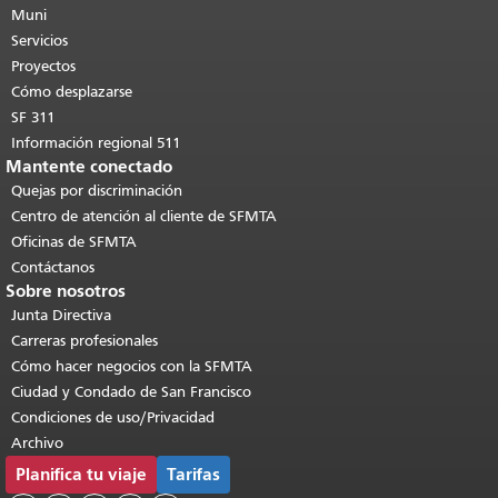
de esta página se repite en todas las
Muni
páginas.
Volver al principio del
Servicios
contenido principal
.
Proyectos
Cómo desplazarse
SF 311
Información regional 511
Mantente conectado
Quejas por discriminación
Centro de atención al cliente de SFMTA
Oficinas de SFMTA
Contáctanos
Sobre nosotros
Junta Directiva
Carreras profesionales
Cómo hacer negocios con la SFMTA
Ciudad y Condado de San Francisco
Condiciones de uso/Privacidad
Archivo
Planifica tu viaje
Tarifas