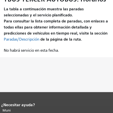
La tabla a continuación muestra las paradas
seleccionadas y el servicio planificado.
Para consultar la lista completa de paradas, con enlaces a
todas ellas para obtener información detallada y
predicciones de vehículos en tiempo real, visite la sección
de la página de la ruta.
Paradas/Descripción
No habrá servicio en esta fecha.
¿Necesitar ayuda?
Fin del contenido de la página.
El resto
de esta página se repite en todas las
Muni