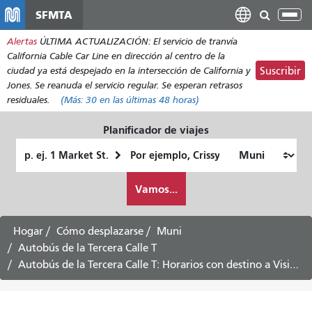
Pasar
SFMTA
Alt
al
nav
Alertas
ÚLTIMA ACTUALIZACIÓN: El servicio de tranvía
contenido
California Cable Car Line en dirección al centro de la
principal
ciudad ya está despejado en la intersección de California y
Suscribir
Jones. Se reanuda el servicio regular. Se esperan retrasos
residuales.
(Más:
30
en las últimas 48 horas)
Planificador de viajes
Lugar
Ubicación
de
final
Cómo
partida
Vamos...
quiero
viajar
Hogar
Cómo desplazarse
Muni
Autobús de la Tercera Calle T
Autobús de la Tercera Calle T: Horarios con destino a Visitacion Valley vía el centro