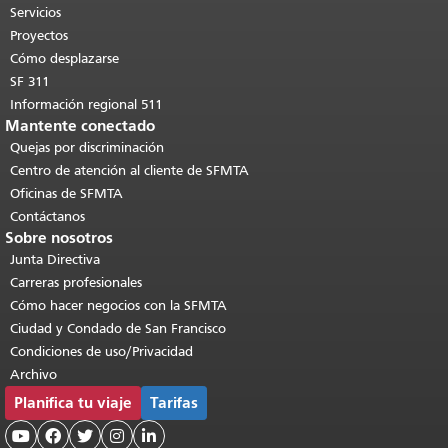
páginas.
Volver al principio del
Servicios
contenido principal
.
Proyectos
Cómo desplazarse
SF 311
Información regional 511
Mantente conectado
Quejas por discriminación
Centro de atención al cliente de SFMTA
Oficinas de SFMTA
Contáctanos
Sobre nosotros
Junta Directiva
Carreras profesionales
Cómo hacer negocios con la SFMTA
Ciudad y Condado de San Francisco
Condiciones de uso/Privacidad
Archivo
Planifica tu viaje
Tarifas




