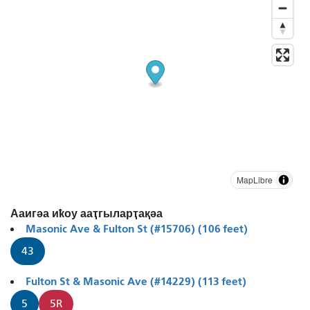
MapLibre
Ааигәа иҟоу ааҭгыларҭақәа
Masonic Ave & Fulton St (#15706) (106 feet)
43
Fulton St & Masonic Ave (#14229) (113 feet)
5
5R