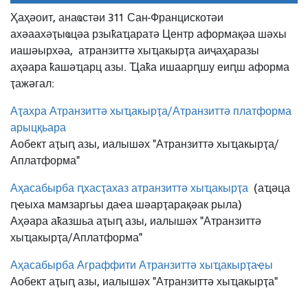
Ҳаҳәоит, анаҩстәи 311 Сан-Францискотәи
ахәаахәҭыҩцәа рзыҟаҵаратә Центр аформақәа шәхы
иашәырхәа,
атранзиттә хыҵакырҭа аиҷаҳаразы
аҳәара ҟашәҵарц азы. Ҵаҟа ишаарԥшу еиԥш аформа
ҭажәгал:
Аҭахра Атранзиттә хыҵакырҭа/Атранзиттә платформа
арыцқьара
Аобект аҭыԥ азы, иалышәх "Атранзиттә хыҵакырҭа/
Аплатформа"
Аҳасабырба ԥхасҭахаз атранзиттә хыҵакырҭа
(аҵәца
ԥҽыха мамзаргьы даҽа шәарҭарақәак рыла)
Аҳәара аҟазшьа аҭыԥ азы, иалышәх "Атранзиттә
хыҵакырҭа/Аплатформа"
Аҳасабырба Аграффити Атранзиттә хыҵакырҭаҿы
Аобект аҭыԥ азы, иалышәх "Атранзиттә хыҵакырҭа"