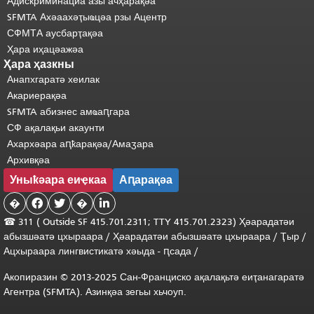
Адискриминациа азы ачҳарақәа
SFMTA Ахәаахәҭыҩцәа рзы Ацентр
СФМТА аусбарҭақәа
Ҳара иҳацәажәа
Ҳара ҳазкны
Анапхгаратә хеилак
Акариерақәа
SFMTA абизнес амҩаԥгара
СФ ақалақьи акаунти
Ахархәара аԥҟарақәа/Амаӡара
Архивқәа
Уныҟәара еиҿкаа
Аԥарақәа
�


�

☎ 311 (
Outside
SF 415.701.2311; TTY 415.701.2323) Ҳәарадатәи
абызшәатә цхыраара
/
Ҳәарадатәи
абызшәатә
цхыраара
/
Ҭыр
/
Ацхыраара
лингвистикатә
хәыда
-
ԥсада
/
Акопиразин © 2013-2025 Сан-Франциско ақалақьтә еиҭанагаратә
Агентра (SFMTA). Азинқәа зегьы хьчоуп.