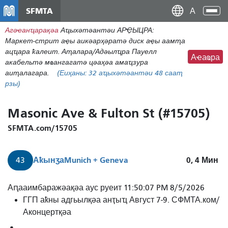
Аллер
SFMTA
Ана
ау
аԥс
Агәҽанҵарақәа
Аҵыхәтәантәи АРҾЫЦРА:
контену
Маркет-стрит аҿы аикәарҳәратә диск аҿы аамҭа
принципал
ацҵара ҟалеит. Аҭалара/Адәылҵра Пауелл
Аҽаҩра
акабельтә мҩангагатә цәаҳәа амаҵзура
аиҭалагара.
(Еиҳаны:
32
аҵыхәтәантәи 48 сааҭ
рзы)
Masonic Ave & Fulton St (#15705)
SFMTA.com/15705
Аҟынӡа
Munich + Geneva
0, 4
Мин
43
43
Аԥааимбаражәақәа аус руеит 11:50:07 PM 8/5/2026
Масонтәи
ГГП аҟны адгьылқәа анҭыҵ Август 7-9. СФМТА.ком/
Миунхен
Аконцертқәа
+