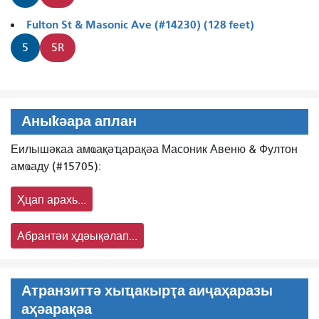
Fulton St & Masonic Ave (#14230) (128 feet)
5
5R
Аныҟәара аплан
Еилышәкаа амҩақәҵарақәа Масоник Авеню & Фултон
амҩаду (#15705):
Ҳцап арахь...
Абрантәи ҳдәықәлап...
Атранзиттә хыҵакырҭа аиҷаҳаразы
аҳәарақәа