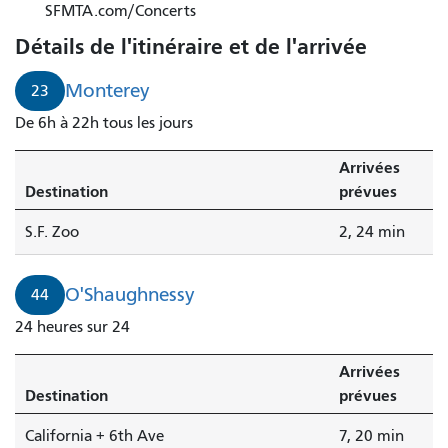
23
SFMTA.com/Concerts
Monterey
Détails de l'itinéraire et de l'arrivée
arrive
dans
Monterey
23
2
De 6h à 22h tous les jours
minutes.
Arrivées
Destination
prévues
S.F. Zoo
2, 24 min
O'Shaughnessy
44
24 heures sur 24
Arrivées
Destination
prévues
California + 6th Ave
7, 20 min