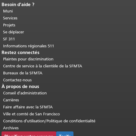
Besoin d'aide ?
Fin du contenu de la page.
Le reste de
cette page se répète sur chaque page.
Muni
Retour au haut du contenu principal
.
Services
Projets
Se déplacer
SF 311
Informations régionales 511
Restez connectés
Plaintes pour discrimination
Centre de service à la clientèle de la SFMTA
Bureaux de la SFMTA
Contactez-nous
À propos de nous
Conseil d'administration
Carrières
Faire affaire avec la SFMTA
Ville et comté de San Francisco
Conditions d'utilisation/Politique de confidentialité
Archives