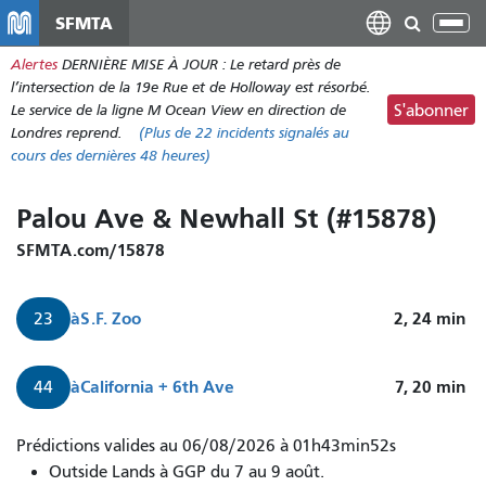
Aller
SFMTA
Bas
au
la
Alertes
DERNIÈRE MISE À JOUR : Le retard près de
contenu
nav
l’intersection de la 19e Rue et de Holloway est résorbé.
principal
Le service de la ligne M Ocean View en direction de
S'abonner
Londres reprend.
(Plus de
22 incidents
signalés au
cours des dernières 48 heures)
Palou Ave & Newhall St (#15878)
SFMTA.com/15878
à
S.F. Zoo
2, 24
min
23
à
California + 6th Ave
7, 20
min
44
Le
Prédictions valides au 06/08/2026 à 01h43min52s
bus
Outside Lands à GGP du 7 au 9 août.