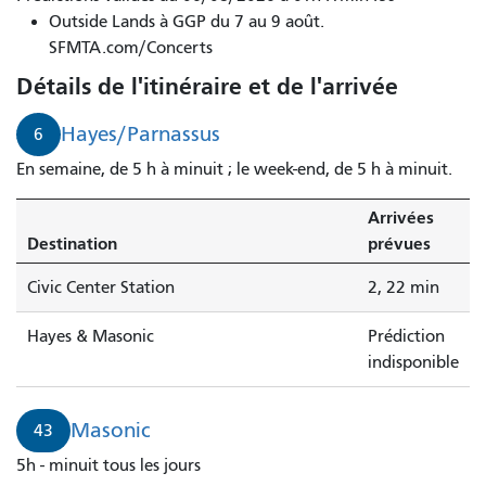
bus
Outside Lands à GGP du 7 au 9 août.
6
SFMTA.com/Concerts
Hayes/Parnassus
Détails de l'itinéraire et de l'arrivée
arrive
dans
Hayes/Parnassus
6
2
En semaine, de 5 h à minuit ; le week-end, de 5 h à minuit.
minutes.
Le
Arrivées
bus
Destination
prévues
43
Masonic
Civic Center Station
2, 22 min
arrive
dans
Hayes & Masonic
Prédiction
4
indisponible
minutes.
Masonic
43
5h - minuit tous les jours