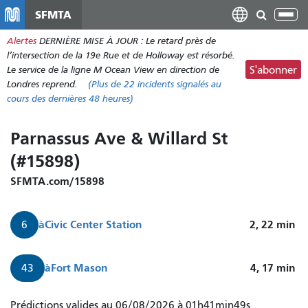
Aller
SFMTA
Bas
au
la
Alertes
DERNIÈRE MISE À JOUR : Le retard près de
contenu
nav
l’intersection de la 19e Rue et de Holloway est résorbé.
principal
Le service de la ligne M Ocean View en direction de
S'abonner
Londres reprend.
(Plus de
22 incidents
signalés au
cours des dernières 48 heures)
Parnassus Ave & Willard St
(#15898)
SFMTA.com/15898
à
Civic Center Station
2, 22
min
6
à
Fort Mason
4, 17
min
43
Le
Prédictions valides au 06/08/2026 à 01h41min49s