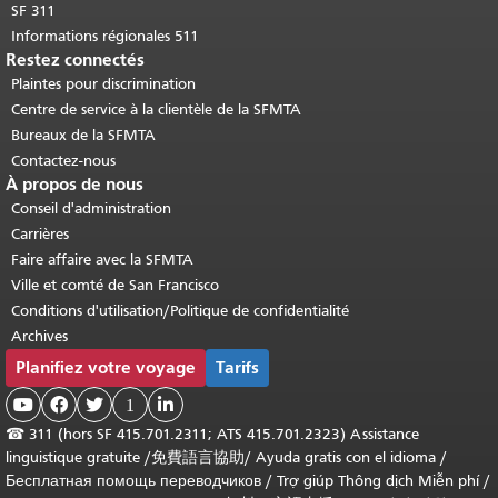
SF 311
Informations régionales 511
Restez connectés
Plaintes pour discrimination
Centre de service à la clientèle de la SFMTA
Bureaux de la SFMTA
Contactez-nous
À propos de nous
Conseil d'administration
Carrières
Faire affaire avec la SFMTA
Ville et comté de San Francisco
Conditions d'utilisation/Politique de confidentialité
Archives
Planifiez votre voyage
Tarifs



1

☎
311 (hors SF 415.701.2311; ATS 415.701.2323) Assistance
linguistique gratuite /
免費語言協助
/
Ayuda gratis con el idioma
/
Бесплатная помощь переводчиков
/
Trợ giúp Thông dịch Miễn phí
/