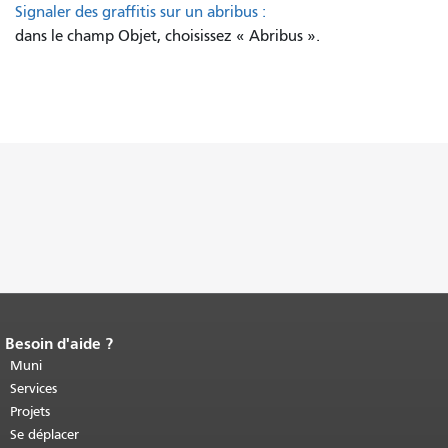
Signaler des graffitis sur un abribus :
dans le champ Objet, choisissez « Abribus ».
Besoin d'aide ?
Fin du contenu de la page.
Le reste de
cette page se répète sur chaque page.
Muni
Retour au haut du contenu principal
.
Services
Projets
Se déplacer