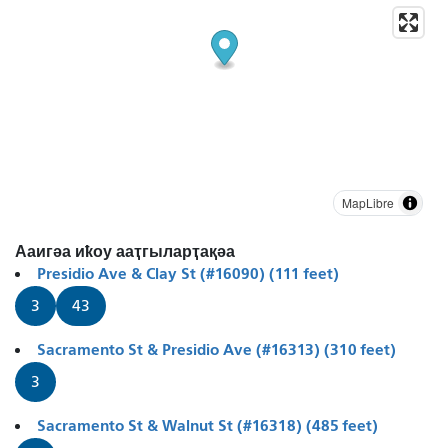
MapLibre
Ааигәа иҟоу ааҭгыларҭақәа
Presidio Ave & Clay St (#16090) (111 feet)
3
43
Sacramento St & Presidio Ave (#16313) (310 feet)
3
Sacramento St & Walnut St (#16318) (485 feet)