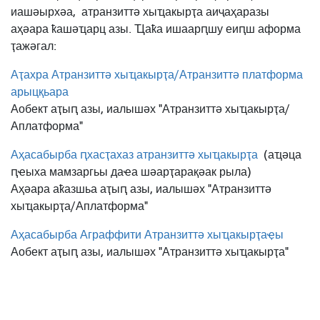
иашәырхәа,
атранзиттә хыҵакырҭа аиҷаҳаразы
аҳәара ҟашәҵарц азы. Ҵаҟа ишаарԥшу еиԥш аформа
ҭажәгал:
Аҭахра Атранзиттә хыҵакырҭа/Атранзиттә платформа
арыцқьара
Аобект аҭыԥ азы, иалышәх "Атранзиттә хыҵакырҭа/
Аплатформа"
Аҳасабырба ԥхасҭахаз атранзиттә хыҵакырҭа
(аҵәца
ԥҽыха мамзаргьы даҽа шәарҭарақәак рыла)
Аҳәара аҟазшьа аҭыԥ азы, иалышәх "Атранзиттә
хыҵакырҭа/Аплатформа"
Аҳасабырба Аграффити Атранзиттә хыҵакырҭаҿы
Аобект аҭыԥ азы, иалышәх "Атранзиттә хыҵакырҭа"