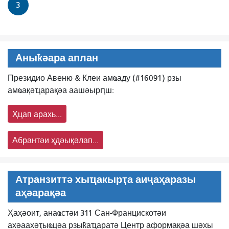
3
Аныҟәара аплан
Президио Авеню & Клеи амҩаду (#16091) рзы
амҩақәҵарақәа аашәырԥш:
Ҳцап арахь...
Абрантәи ҳдәықәлап...
Атранзиттә хыҵакырҭа аиҷаҳаразы
аҳәарақәа
Ҳаҳәоит, анаҩстәи 311 Сан-Францискотәи
ахәаахәҭыҩцәа рзыҟаҵаратә Центр аформақәа шәхы