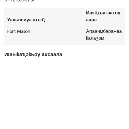
Иазԥхьагәаҭоу
Уахьнеиуа аҭыԥ
аара
Fort Mason
Аԥааимбаражәа
ҟалаӡом
Ишыҟаҵәҟьоу ахсаала