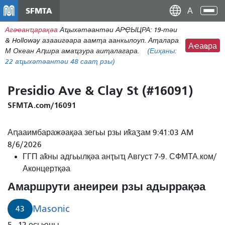
Аллер
SFMTA
Ана
ау
аԥс
Агәҽанҵарақәа
Аҵыхәтәантәи АРҾЫЦРА: 19-тәи
контену
& Holloway азааигәара аамҭа аанкылоуп. Аҭалара
принципал
Аҽаҩра
М Океан Аԥшра амаҵзура аиҭалагара.
(Еиҳаны:
22
аҵыхәтәантәи 48 сааҭ рзы)
Presidio Ave & Clay St (#16091)
SFMTA.com/16091
Аԥааимбаражәақәа зегьы рзы иҟаӡам 9:41:03 AM
8/6/2026
ГГП аҟны адгьылқәа анҭыҵ Август 7-9. СФМТА.ком/
Аконцертқәа
Амаршрути анеиреи рзы адыррақәа
Masonic
43
5 - 12 есыҽны