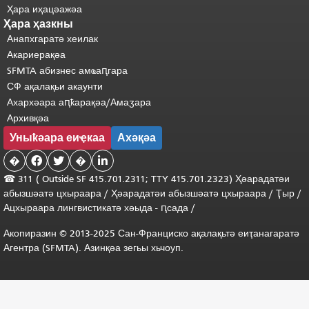
Ҳара иҳацәажәа
Ҳара ҳазкны
Анапхгаратә хеилак
Акариерақәа
SFMTA абизнес амҩаԥгара
СФ ақалақьи акаунти
Ахархәара аԥҟарақәа/Амаӡара
Архивқәа
Уныҟәара еиҿкаа
Ахәқәа
�


�

☎ 311 (
Outside
SF 415.701.2311; TTY 415.701.2323) Ҳәарадатәи
абызшәатә цхыраара
/
Ҳәарадатәи
абызшәатә
цхыраара
/
Ҭыр
/
Ацхыраара
лингвистикатә
хәыда
-
ԥсада
/
Акопиразин © 2013-2025 Сан-Франциско ақалақьтә еиҭанагаратә
Агентра (SFMTA). Азинқәа зегьы хьчоуп.