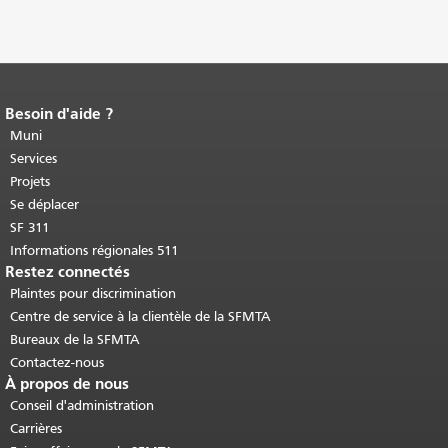
Besoin d'aide ?
Fin du contenu de la page.
Le reste de
cette page se répète sur chaque page.
Muni
Retour au haut du contenu principal
.
Services
Projets
Se déplacer
SF 311
Informations régionales 511
Restez connectés
Plaintes pour discrimination
Centre de service à la clientèle de la SFMTA
Bureaux de la SFMTA
Contactez-nous
À propos de nous
Conseil d'administration
Carrières