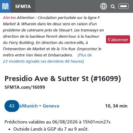
Aller
SFMTA
Bas
au
la
Alertes
Attention : Circulation perturbée sur la ligne F
contenu
nav
Market & Wharves dans les deux sens en raison d'un
principal
problème de caténaire près de Steuart. Les tramways en
direction de la banlieue feront demi-tour à la hauteur
S'abonner
du Ferry Building. En direction du centre-ville, à
l'intersection de Market et de la 11e Rue. Empruntez le
métro entre Van Ness et Embarcadero.
(Plus de
23
incidents signalés ces dernières 48 heures)
Presidio Ave & Sutter St (#16099)
SFMTA.com/16099
à
Munich + Geneva
10, 34
min
43
Prédictions valables au 06/08/2026 à 15h01min27s
Outside Lands à GGP du 7 au 9 août.