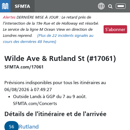
Aller
SFMTA
Bas
au
la
Alertes
DERNIÈRE MISE À JOUR : Le retard près de
contenu
nav
l’intersection de la 19e Rue et de Holloway est résorbé.
principal
Le service de la ligne M Ocean View en direction de
S'abonner
Londres reprend.
(Plus de
22 incidents
signalés au
cours des dernières 48 heures)
Wilde Ave & Rutland St (#17061)
SFMTA.com/17061
Prévisions indisponibles pour tous les itinéraires au
06/08/2026 à 07:49:27
Outside Lands à GGP du 7 au 9 août.
SFMTA.com/Concerts
Détails de l'itinéraire et de l'arrivée
Rutland
56