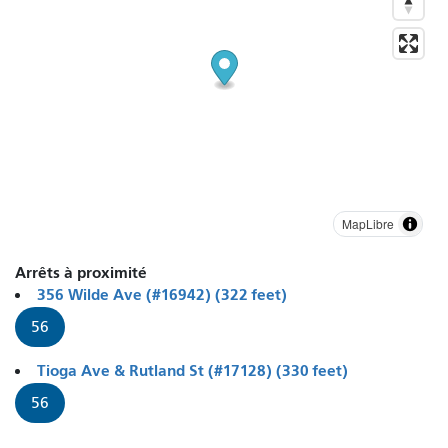
MapLibre
Arrêts à proximité
356 Wilde Ave (#16942) (322 feet)
56
Tioga Ave & Rutland St (#17128) (330 feet)
56