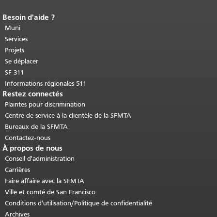
Besoin d'aide ?
Fin du contenu de la page.
Le reste de
cette page se répète sur chaque page.
Muni
Retour au haut du contenu principal
.
Services
Projets
Se déplacer
SF 311
Informations régionales 511
Restez connectés
Plaintes pour discrimination
Centre de service à la clientèle de la SFMTA
Bureaux de la SFMTA
Contactez-nous
À propos de nous
Conseil d'administration
Carrières
Faire affaire avec la SFMTA
Ville et comté de San Francisco
Conditions d'utilisation/Politique de confidentialité
Archives