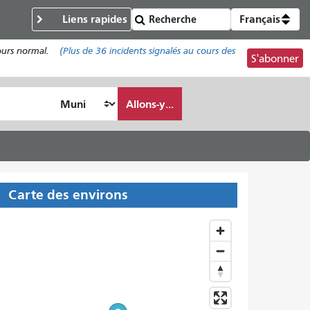
Liens rapides
Français
cours normal.
(Plus de
36
incidents signalés au cours des
S'abonner
Allons-y...
Carte des environs