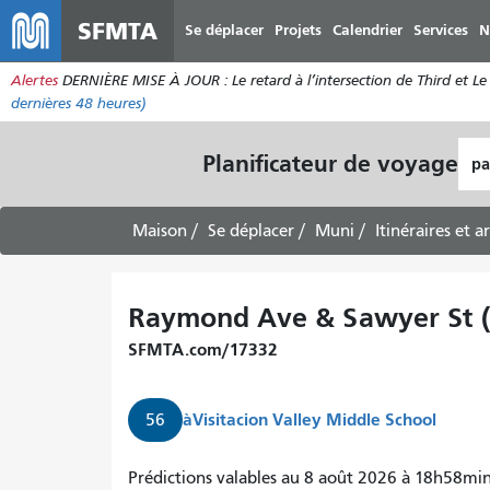
SFMTA
Se déplacer
Projets
Calendrier
Services
N
Alertes
DERNIÈRE MISE À JOUR : Le retard à l’intersection de Third et Le 
dernières 48 heures)
Lie
Planificateur de voyage
de
dép
Maison
Se déplacer
Muni
Itinéraires et a
Raymond Ave & Sawyer St 
SFMTA.com/17332
à
Visitacion Valley Middle School
56
Prédictions valables au 8 août 2026 à 18h58mi