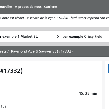
Aller
ouvelles
À propos de nous
Carrières
au
contenu
Conte est résolu. Le service de la ligne T NB/SB Third Street reprend son 
principal
u
Lieu
Comment
final
je
art
veux
rrêts
Raymond Ave & Sawyer St (#17332)
voyager
(#17332)
15, 35
min
n15s