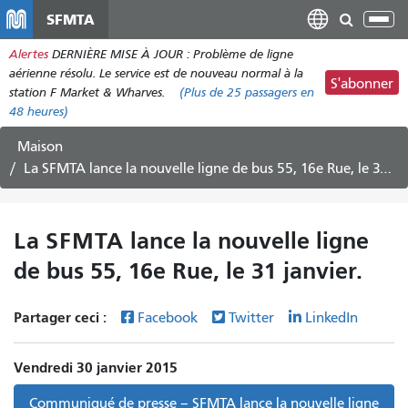
Aller
SFMTA
Bas
au
la
Alertes
DERNIÈRE MISE À JOUR : Problème de ligne
contenu
nav
aérienne résolu. Le service est de nouveau normal à la
principal
S'abonner
station F Market & Wharves.
(Plus de
25 passagers
en
48 heures)
Maison
La SFMTA lance la nouvelle ligne de bus 55, 16e Rue, le 31 janvier.
La SFMTA lance la nouvelle ligne
de bus 55, 16e Rue, le 31 janvier.
Partager ceci :
Facebook
Twitter
LinkedIn
Vendredi 30 janvier 2015
Communiqué de presse – SFMTA lance la nouvelle ligne