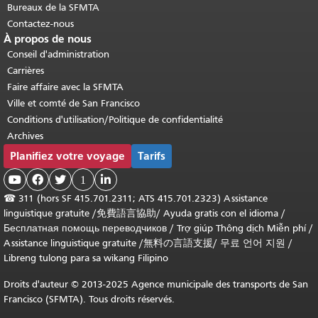
Bureaux de la SFMTA
Contactez-nous
À propos de nous
Conseil d'administration
Carrières
Faire affaire avec la SFMTA
Ville et comté de San Francisco
Conditions d'utilisation/Politique de confidentialité
Archives
Planifiez votre voyage
Tarifs



1

☎
311 (hors SF 415.701.2311; ATS 415.701.2323) Assistance
linguistique gratuite /
免費語言協助
/
Ayuda gratis con el idioma
/
Бесплатная помощь переводчиков
/
Trợ giúp Thông dịch Miễn phí
/
Assistance linguistique gratuite
/
無料の言語支援
/
무료 언어 지원
/
Libreng tulong para sa wikang Filipino
Droits d'auteur © 2013-2025 Agence municipale des transports de San
Francisco (SFMTA). Tous droits réservés.