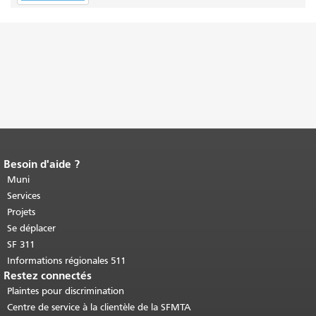
Besoin d'aide ?
Fin du contenu de la page.
Le reste de
cette page se répète sur chaque page.
Muni
Retour au haut du contenu principal
.
Services
Projets
Se déplacer
SF 311
Informations régionales 511
Restez connectés
Plaintes pour discrimination
Centre de service à la clientèle de la SFMTA