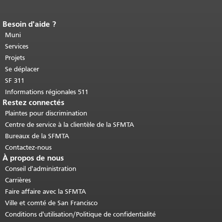
Besoin d'aide ?
Fin du contenu de la page.
Le reste de
cette page se répète sur chaque page.
Muni
Retour au haut du contenu principal
.
Services
Projets
Se déplacer
SF 311
Informations régionales 511
Restez connectés
Plaintes pour discrimination
Centre de service à la clientèle de la SFMTA
Bureaux de la SFMTA
Contactez-nous
À propos de nous
Conseil d'administration
Carrières
Faire affaire avec la SFMTA
Ville et comté de San Francisco
Conditions d'utilisation/Politique de confidentialité