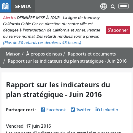
Aller
SFMTA
Bas
au
la
Alertes
DERNIÈRE MISE À JOUR : La ligne de tramway
contenu
nav
California Cable Car en direction du centre-ville est
principal
dégagée à l’intersection de California et Jones. Reprise
S'abonner
du service normal. Des retards résiduels sont à prévoir.
(Plus de
30
retards ces dernières 48 heures)
Maison
À propos de nous
Rapports et documents
Rapport sur les indicateurs du plan stratégique - Juin 2016
Rapport sur les indicateurs du
plan stratégique - Juin 2016
Partager ceci :
Facebook
Twitter
LinkedIn
Vendredi 17 juin 2016