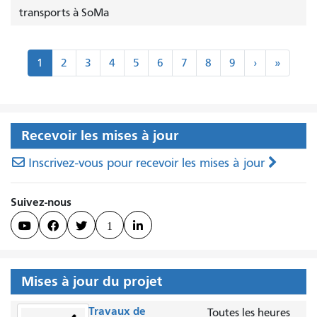
transports à SoMa
Pagination
Suivant
Dernier
1
2
3
4
5
6
7
8
9
›
»
›
»
Recevoir les mises à jour
Inscrivez-vous pour recevoir les mises à jour
Suivez-nous



1

Mises à jour du projet
Travaux de
Toutes les heures