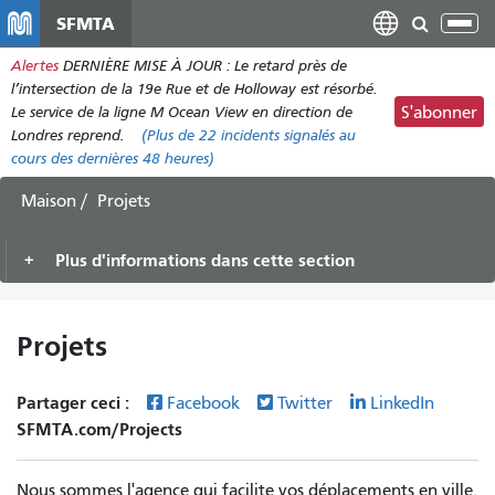
Aller
SFMTA
Bas
au
la
Alertes
DERNIÈRE MISE À JOUR : Le retard près de
contenu
nav
l’intersection de la 19e Rue et de Holloway est résorbé.
principal
Le service de la ligne M Ocean View en direction de
S'abonner
Londres reprend.
(Plus de
22 incidents
signalés au
cours des dernières 48 heures)
Maison
Projets
Plus d'informations dans cette section
Projets
Partager ceci :
Facebook
Twitter
LinkedIn
SFMTA.com/Projects
Nous sommes l'agence qui facilite vos déplacements en ville.