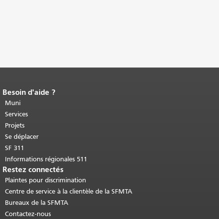
Besoin d'aide ?
Fin du contenu de la page.
Le reste de
cette page se répète sur chaque page.
Muni
Retour au haut du contenu principal
.
Services
Projets
Se déplacer
SF 311
Informations régionales 511
Restez connectés
Plaintes pour discrimination
Centre de service à la clientèle de la SFMTA
Bureaux de la SFMTA
Contactez-nous