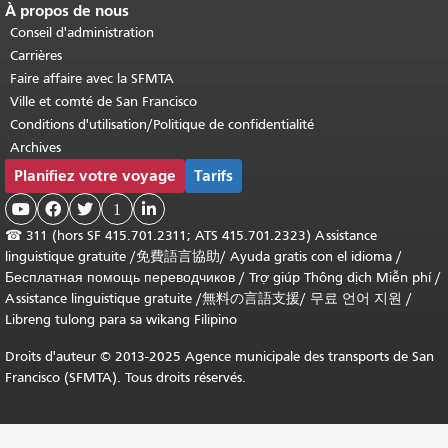
À propos de nous
Conseil d'administration
Carrières
Faire affaire avec la SFMTA
Ville et comté de San Francisco
Conditions d'utilisation/Politique de confidentialité
Archives
Planifiez votre voyage
Tarifs



1

☎
311 (hors SF 415.701.2311; ATS 415.701.2323) Assistance
linguistique gratuite /
免費語言協助
/
Ayuda gratis con el idioma
/
Бесплатная помощь переводчиков
/
Trợ giúp Thông dịch Miễn phí
/
Assistance linguistique gratuite
/
無料の言語支援
/
무료 언어 지원
/
Libreng tulong para sa wikang Filipino
Droits d'auteur © 2013-2025 Agence municipale des transports de San
Francisco (SFMTA). Tous droits réservés.