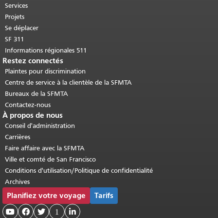
Retour au haut du contenu principal
.
Services
Projets
Se déplacer
SF 311
Informations régionales 511
Restez connectés
Plaintes pour discrimination
Centre de service à la clientèle de la SFMTA
Bureaux de la SFMTA
Contactez-nous
À propos de nous
Conseil d'administration
Carrières
Faire affaire avec la SFMTA
Ville et comté de San Francisco
Conditions d'utilisation/Politique de confidentialité
Archives
Planifiez votre voyage
Tarifs



1
