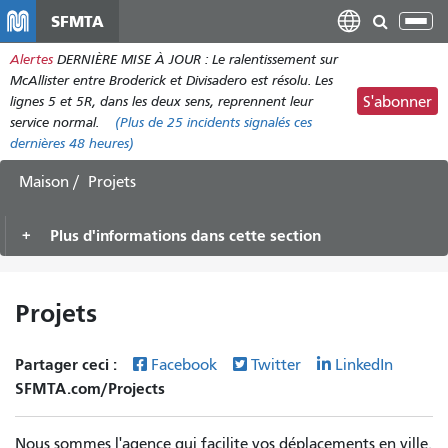
Aller
SFMTA
Bas
au
la
Alertes
DERNIÈRE MISE À JOUR : Le ralentissement sur
contenu
nav
McAllister entre Broderick et Divisadero est résolu. Les
principal
lignes 5 et 5R, dans les deux sens, reprennent leur
S'abonner
service normal.
(Plus de
25
incidents signalés ces
dernières 48 heures)
Maison
Projets
Plus d'informations dans cette section
Projets
Partager ceci :
Facebook
Twitter
LinkedIn
SFMTA.com/Projects
Nous sommes l'agence qui facilite vos déplacements en ville.