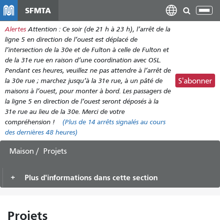
Aller
SFMTA
Bas
au
la
Alertes
Attention : Ce soir (de 21 h à 23 h), l’arrêt de la
contenu
nav
ligne 5 en direction de l’ouest est déplacé de
principal
l’intersection de la 30e et de Fulton à celle de Fulton et
de la 31e rue en raison d’une coordination avec OSL.
Pendant ces heures, veuillez ne pas attendre à l’arrêt de
la 30e rue ; marchez jusqu’à la 31e rue, à un pâté de
S'abonner
maisons à l’ouest, pour monter à bord. Les passagers de
la ligne 5 en direction de l’ouest seront déposés à la
31e rue au lieu de la 30e. Merci de votre
compréhension !
(Plus de
14 arrêts
signalés au cours
des dernières 48 heures)
Maison
Projets
Plus d'informations dans cette section
Projets