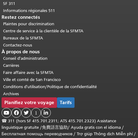
SF 311
Informations régionales 511
Restez connectés
Plaintes pour discrimination
Centre de service à la clientèle de la SFMTA
Bureaux de la SFMTA
Contactez-nous
À propos de nous
Conseil d'administration
Carrières
Faire affaire avec la SFMTA
Ville et comté de San Francisco
Conditions d'utilisation/Politique de confidentialité
Archives
Planifiez votre voyage
Tarifs



1

☎
311 (hors SF 415.701.2311; ATS 415.701.2323) Assistance
linguistique gratuite /
免費語言協助
/
Ayuda gratis con el idioma
/
Бесплатная помощь переводчиков
/
Trợ giúp Thông dịch Miễn phí
/