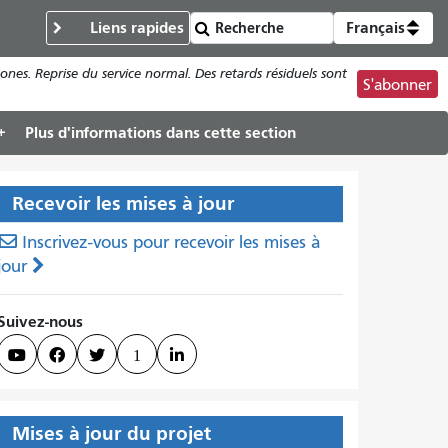
Liens rapides
Français
ones. Reprise du service normal. Des retards résiduels sont
S'abonner
Plus d'informations dans cette section
Recevoir les mises à jour
Inscrivez-vous pour recevoir les mises à
jour
Suivez-nous



1

Mises à jour du projet