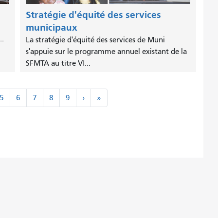
Stratégie d'équité des services
municipaux
..
La stratégie d'équité des services de Muni
s'appuie sur le programme annuel existant de la
SFMTA au titre VI...
Suivant
Dernier
5
6
7
8
9
›
»
›
»