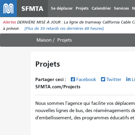
SFMTA
Se déplacer
Projets
Calendrier
Services
N
Alertes
DERNIÈRE MISE À JOUR : La ligne de tramway California Cable Car e
à prévoir.
(Plus de
30
retards ces dernières 48 heures)
Maison
Projets
Projets
Partager ceci :
Facebook
Twitter
L
SFMTA.com/Projects
Nous sommes l'agence qui facilite vos déplacem
nouvelles lignes de bus, des réaménagements de 
d'embellissement, des programmes éducatifs et 