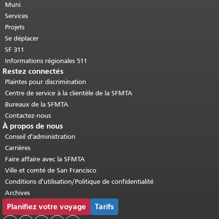
cette page se répète sur chaque page.
Muni
Retour au haut du contenu principal
.
Services
Projets
Se déplacer
SF 311
Informations régionales 511
Restez connectés
Plaintes pour discrimination
Centre de service à la clientèle de la SFMTA
Bureaux de la SFMTA
Contactez-nous
À propos de nous
Conseil d'administration
Carrières
Faire affaire avec la SFMTA
Ville et comté de San Francisco
Conditions d'utilisation/Politique de confidentialité
Archives
Planifiez votre voyage
Tarifs