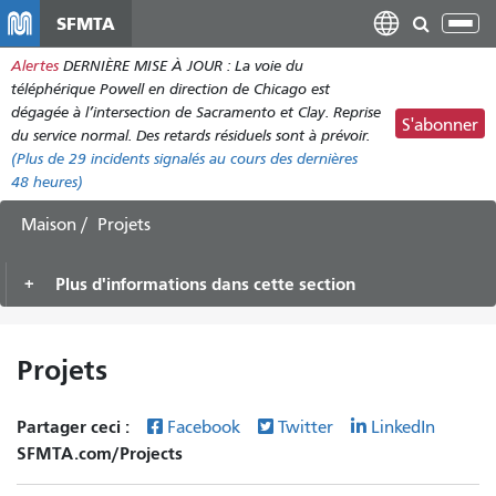
Aller
SFMTA
Bas
au
la
Alertes
DERNIÈRE MISE À JOUR : La voie du
contenu
nav
téléphérique Powell en direction de Chicago est
principal
dégagée à l’intersection de Sacramento et Clay. Reprise
S'abonner
du service normal. Des retards résiduels sont à prévoir.
(Plus de
29 incidents
signalés au cours des dernières
48 heures)
Maison
Projets
Plus d'informations dans cette section
Projets
Partager ceci :
Facebook
Twitter
LinkedIn
SFMTA.com/Projects