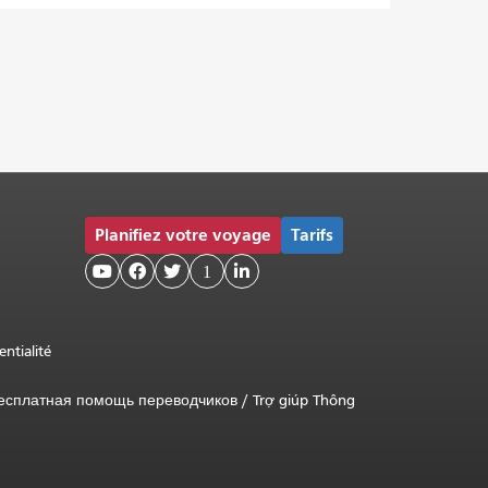
Planifiez votre voyage
Tarifs



1

entialité
есплатная помощь переводчиков
/
Trợ giúp Thông