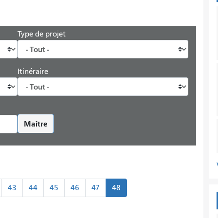
Type de projet
Itinéraire
Maître
43
44
45
46
47
48