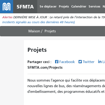
SFMTA
Se déplacer
Projets
Calendrier
Services
N
Alertes
DERNIÈRE MISE À JOUR : Le retard près de l’intersection de la 1
incidents
signalés au cours des dernières 48 heures)
Maison
Projets
Projets
Partager ceci :
Facebook
Twitter
L
SFMTA.com/Projects
Nous sommes l'agence qui facilite vos déplacem
nouvelles lignes de bus, des réaménagements de 
d'embellissement, des programmes éducatifs et 