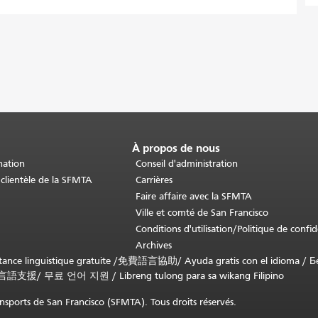
À propos de nous
nation
Conseil d'administration
 clientèle de la SFMTA
Carrières
Faire affaire avec la SFMTA
Ville et comté de San Francisco
Conditions d'utilisation/Politique de confid
Archives
nce linguistique gratuite /
免費語言協助
/
Ayuda gratis con el idioma
/
Б
言語支援
/
무료 언어 지원
/
Libreng tulong para sa wikang Filipino
sports de San Francisco (SFMTA). Tous droits réservés.