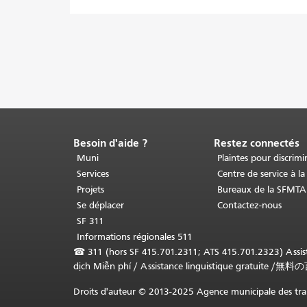
Besoin d'aide ?
Restez connectés
Fin
du
Muni
Plaintes pour discrimi
contenu
Services
Centre de service à la
de
Projets
Bureaux de la SFMTA
la
Se déplacer
Contactez-nous
page.
Le
SF 311
reste
Informations régionales 511
de
☎
311 (hors SF 415.701.2311; ATS 415.701.2323) Assista
cette
dịch Miễn phí
/
Assistance linguistique gratuite
/
無料の
page
se
Droits d'auteur © 2013-2025 Agence municipale des tran
répète