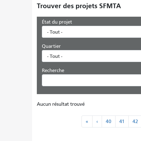
Trouver des projets SFMTA
État du projet
Quartier
Recherche
Aucun résultat trouvé
Pagination
«
‹
«
‹
40
41
42
Premier
Précédent