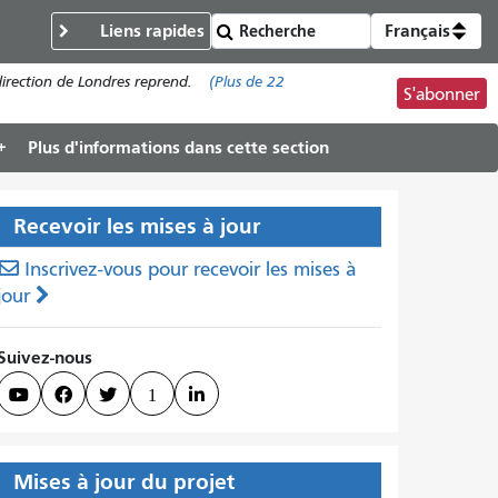
Liens rapides
Français
direction de Londres reprend.
(Plus de
22
S'abonner
Plus d'informations dans cette section
Recevoir les mises à jour
Inscrivez-vous pour recevoir les mises à
jour
Suivez-nous



1

Mises à jour du projet