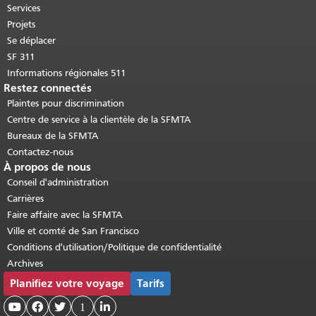
Retour au haut du contenu principal
.
Services
Projets
Se déplacer
SF 311
Informations régionales 511
Restez connectés
Plaintes pour discrimination
Centre de service à la clientèle de la SFMTA
Bureaux de la SFMTA
Contactez-nous
À propos de nous
Conseil d'administration
Carrières
Faire affaire avec la SFMTA
Ville et comté de San Francisco
Conditions d'utilisation/Politique de confidentialité
Archives
Planifiez votre voyage
Tarifs



1
