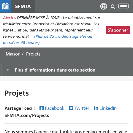
Aller
SFMTA
Bas
au
la
Alertes
DERNIÈRE MISE À JOUR : Le ralentissement sur
contenu
nav
McAllister entre Broderick et Divisadero est résolu. Les
principal
lignes 5 et 5R, dans les deux sens, reprennent leur
S'abonner
service normal.
(Plus de
25
incidents signalés ces
dernières 48 heures)
Maison
Projets
Plus d'informations dans cette section
Projets
Partager ceci :
Facebook
Twitter
LinkedIn
SFMTA.com/Projects
Nous sommes l'agence qui facilite vos déplacements en ville.