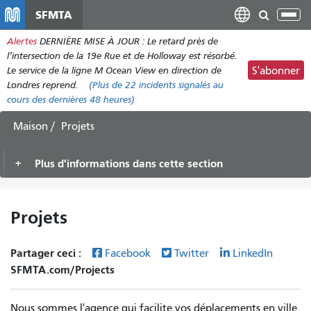
Aller
SFMTA
Bas
au
la
Alertes
DERNIÈRE MISE À JOUR : Le retard près de
contenu
nav
l’intersection de la 19e Rue et de Holloway est résorbé.
principal
Le service de la ligne M Ocean View en direction de
S'abonner
Londres reprend.
(Plus de
22 incidents
signalés au
cours des dernières 48 heures)
Maison
Projets
Plus d'informations dans cette section
Projets
Partager ceci :
Facebook
Twitter
LinkedIn
SFMTA.com/Projects
Nous sommes l'agence qui facilite vos déplacements en ville.