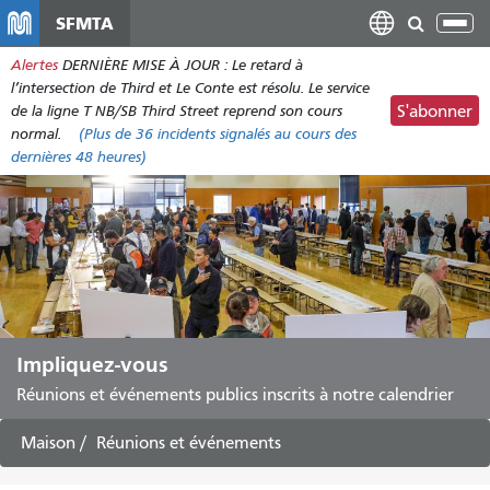
Aller
SFMTA
Bas
au
la
Alertes
DERNIÈRE MISE À JOUR : Le retard à
contenu
nav
l’intersection de Third et Le Conte est résolu. Le service
principal
de la ligne T NB/SB Third Street reprend son cours
S'abonner
normal.
(Plus de
36
incidents signalés au cours des
dernières 48 heures)
Impliquez-vous
Réunions et événements publics inscrits à notre calendrier
Maison
Réunions et événements