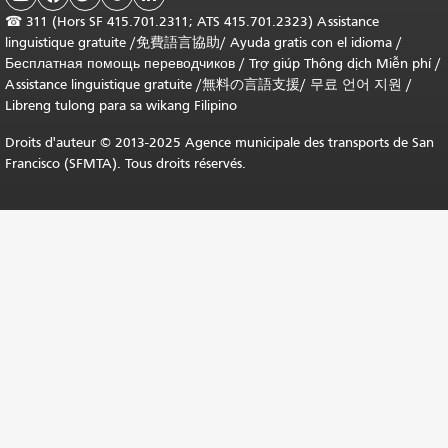
☎
311 (Hors SF 415.701.2311; ATS 415.701.2323) Assistance
linguistique gratuite /
免費語言協助
/
Ayuda gratis con el idioma
/
Бесплатная помощь переводчиков
/
Trợ giúp Thông dịch Miễn phí
/
Assistance linguistique gratuite
/
無料の言語支援
/
무료 언어 지원
/
Libreng tulong para sa wikang Filipino
Droits d'auteur © 2013-2025 Agence municipale des transports de San
Francisco (SFMTA). Tous droits réservés.