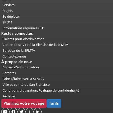
Retour au haut du contenu principal
.
Services
Projets
Se déplacer
SF 311
Informations régionales 511
Restez connectés
Plaintes pour discrimination
Centre de service à la clientèle de la SFMTA
Bureaux de la SFMTA
Contactez-nous
À propos de nous
Conseil d'administration
Carrières
Faire affaire avec la SFMTA
Ville et comté de San Francisco
Conditions d'utilisation/Politique de confidentialité
Archives
Planifiez votre voyage
Tarifs



1
