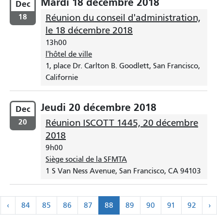
Mardi 18 décembre 2018
Dec
18
Réunion du conseil d'administration,
le 18 décembre 2018
13h00
l'hôtel de ville
1, place Dr. Carlton B. Goodlett, San Francisco,
Californie
Jeudi 20 décembre 2018
Dec
20
Réunion ISCOTT 1445, 20 décembre
2018
9h00
Siège social de la SFMTA
1 S Van Ness Avenue, San Francisco, CA 94103
Pagination
‹
S
‹
84
85
86
87
88
89
90
91
92
›
remier
Précédent
›