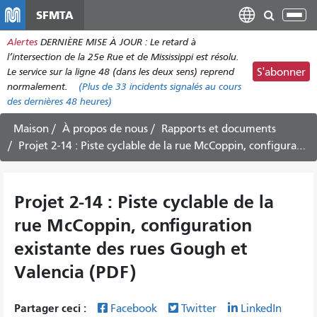
Aller
SFMTA
Bas
au
la
Alertes
DERNIÈRE MISE À JOUR : Le retard à
contenu
nav
l’intersection de la 25e Rue et de Mississippi est résolu.
principal
Le service sur la ligne 48 (dans les deux sens) reprend
S'abonner
normalement.
(Plus de
33
incidents signalés au cours
des dernières 48 heures)
Maison
À propos de nous
Rapports et documents
Projet 2-14 : Piste cyclable de la rue McCoppin, configuration existante des rues Gough et Valencia (PDF)
Projet 2-14 : Piste cyclable de la
rue McCoppin, configuration
existante des rues Gough et
Valencia (PDF)
Partager ceci :
Facebook
Twitter
LinkedIn