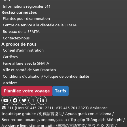
Informations régionales 511
Restez connectés
Plaintes pour discrimination
Centre de service à la clientèle de la SFMTA
Bureaux de la SFMTA
Contactez-nous
À propos de nous
Conseil d'administration
Carrières
Faire affaire avec la SFMTA
Ville et comté de San Francisco
Conditions d'utilisation/Politique de confidentialité
Archives
Planifiez votre voyage
Tarifs



1

☎
311 (Hors SF 415.701.2311; ATS 415.701.2323) Assistance
linguistique gratuite /
免費語言協助
/
Ayuda gratis con el idioma
/
Бесплатная помощь переводчиков
/
Trợ giúp Thông dịch Miễn phí
/
Assistance linguistique gratuite
/
無料の言語支援
/
무료 언어 지원
/