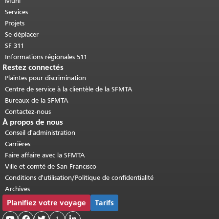
cette page se répète sur chaque page.
Muni
Retour au haut du contenu principal
.
Services
Projets
Se déplacer
SF 311
Informations régionales 511
Restez connectés
Plaintes pour discrimination
Centre de service à la clientèle de la SFMTA
Bureaux de la SFMTA
Contactez-nous
À propos de nous
Conseil d'administration
Carrières
Faire affaire avec la SFMTA
Ville et comté de San Francisco
Conditions d'utilisation/Politique de confidentialité
Archives
Planifiez votre voyage
Tarifs