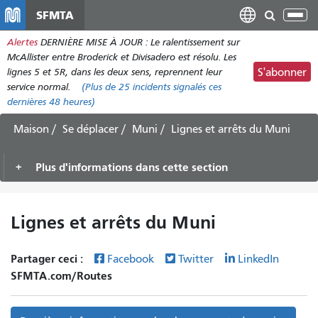
Aller
SFMTA
Bas
au
la
Alertes
DERNIÈRE MISE À JOUR : Le ralentissement sur
contenu
nav
McAllister entre Broderick et Divisadero est résolu. Les
principal
lignes 5 et 5R, dans les deux sens, reprennent leur
S'abonner
service normal.
(Plus de
25
incidents signalés ces
dernières 48 heures)
Maison
Se déplacer
Muni
Lignes et arrêts du Muni
Plus d'informations dans cette section
Lignes et arrêts du Muni
Partager ceci :
Facebook
Twitter
LinkedIn
SFMTA.com/Routes