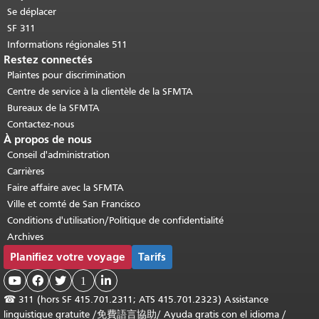
Se déplacer
SF 311
Informations régionales 511
Restez connectés
Plaintes pour discrimination
Centre de service à la clientèle de la SFMTA
Bureaux de la SFMTA
Contactez-nous
À propos de nous
Conseil d'administration
Carrières
Faire affaire avec la SFMTA
Ville et comté de San Francisco
Conditions d'utilisation/Politique de confidentialité
Archives
Planifiez votre voyage
Tarifs



1

☎
311 (hors SF 415.701.2311; ATS 415.701.2323) Assistance
linguistique gratuite /
免費語言協助
/
Ayuda gratis con el idioma
/