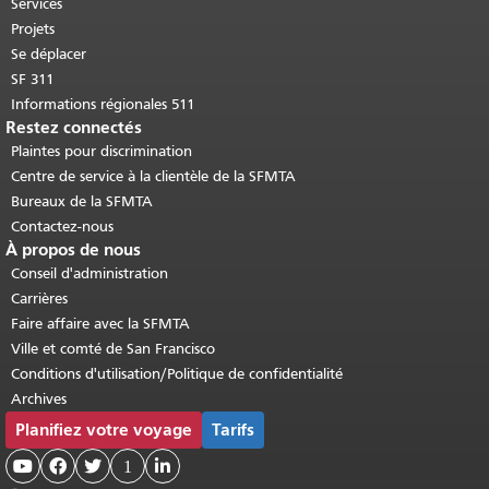
Retour au haut du contenu principal
.
Services
Projets
Se déplacer
SF 311
Informations régionales 511
Restez connectés
Plaintes pour discrimination
Centre de service à la clientèle de la SFMTA
Bureaux de la SFMTA
Contactez-nous
À propos de nous
Conseil d'administration
Carrières
Faire affaire avec la SFMTA
Ville et comté de San Francisco
Conditions d'utilisation/Politique de confidentialité
Archives
Planifiez votre voyage
Tarifs



1
