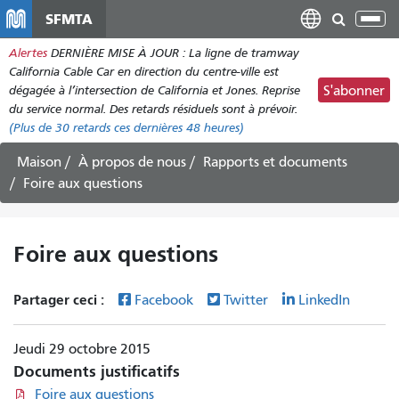
Aller
SFMTA
Bas
au
la
Alertes
DERNIÈRE MISE À JOUR : La ligne de tramway
contenu
nav
California Cable Car en direction du centre-ville est
principal
dégagée à l’intersection de California et Jones. Reprise
S'abonner
du service normal. Des retards résiduels sont à prévoir.
(Plus de
30
retards ces dernières 48 heures)
Maison
À propos de nous
Rapports et documents
Foire aux questions
Foire aux questions
Partager ceci :
Facebook
Twitter
LinkedIn
Jeudi 29 octobre 2015
Documents justificatifs
Foire aux questions