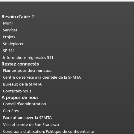
Besoin d'aide ?
Fin du contenu de la page.
Le reste de
cette page se répète sur chaque page.
Muni
Retour au haut du contenu principal
.
Services
Projets
Se déplacer
SF 311
Informations régionales 511
Restez connectés
Plaintes pour discrimination
Centre de service à la clientèle de la SFMTA
Bureaux de la SFMTA
Contactez-nous
À propos de nous
Conseil d'administration
Carrières
Faire affaire avec la SFMTA
Ville et comté de San Francisco
Conditions d'utilisation/Politique de confidentialité