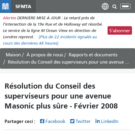
Aller
SFMTA
Bas
au
la
Alertes
DERNIÈRE MISE À JOUR : Le retard près de
contenu
nav
l’intersection de la 19e Rue et de Holloway est résorbé.
principal
Le service de la ligne M Ocean View en direction de
S'abonner
Londres reprend.
(Plus de
22 incidents
signalés au
cours des dernières 48 heures)
Maison
À propos de nous
Rapports et documents
Résolution du Conseil des superviseurs pour une avenue Masonic plus sûre - Février 2008
Résolution du Conseil des
superviseurs pour une avenue
Masonic plus sûre - Février 2008
Partager ceci :
Facebook
Twitter
LinkedIn