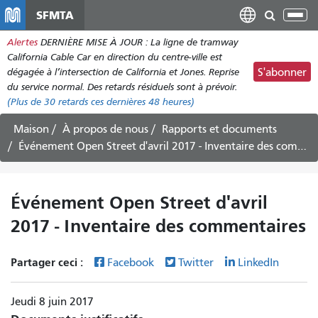
Aller
SFMTA
Bas
au
la
Alertes
DERNIÈRE MISE À JOUR : La ligne de tramway
contenu
nav
California Cable Car en direction du centre-ville est
principal
dégagée à l’intersection de California et Jones. Reprise
S'abonner
du service normal. Des retards résiduels sont à prévoir.
(Plus de
30
retards ces dernières 48 heures)
Maison
À propos de nous
Rapports et documents
Événement Open Street d'avril 2017 - Inventaire des commentaires
Événement Open Street d'avril
2017 - Inventaire des commentaires
Partager ceci :
Facebook
Twitter
LinkedIn
Jeudi 8 juin 2017