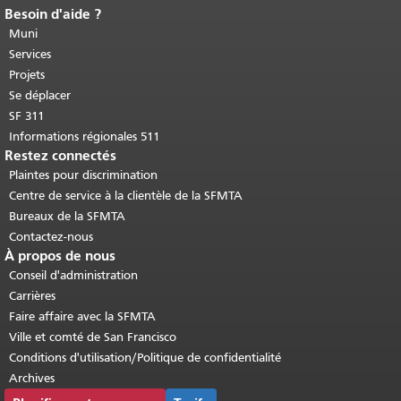
Besoin d'aide ?
Fin du contenu de la page.
Le reste de
cette page se répète sur chaque page.
Muni
Retour au haut du contenu principal
.
Services
Projets
Se déplacer
SF 311
Informations régionales 511
Restez connectés
Plaintes pour discrimination
Centre de service à la clientèle de la SFMTA
Bureaux de la SFMTA
Contactez-nous
À propos de nous
Conseil d'administration
Carrières
Faire affaire avec la SFMTA
Ville et comté de San Francisco
Conditions d'utilisation/Politique de confidentialité
Archives