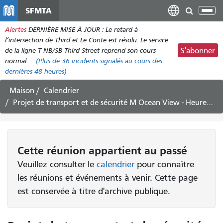
Aller
SFMTA
Bas
au
la
Alertes
DERNIÈRE MISE À JOUR : Le retard à
contenu
nav
l’intersection de Third et Le Conte est résolu. Le service
principal
de la ligne T NB/SB Third Street reprend son cours
S'abonner
normal.
(Plus de
36
incidents signalés au cours des
dernières 48 heures)
Maison
Calendrier
Projet de transport et de sécurité M Ocean View - Heures de bureau virtuelles
Cette
réunion
appartient au passé
Veuillez consulter le
calendrier
pour connaître
les réunions et événements à venir. Cette page
est conservée à titre d'archive publique.