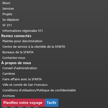
cette page se répète sur chaque page.
Muni
Retour au haut du contenu principal
.
Services
Projets
Se déplacer
SF 311
Informations régionales 511
Restez connectés
Plaintes pour discrimination
Centre de service à la clientèle de la SFMTA
Bureaux de la SFMTA
Contactez-nous
À propos de nous
Conseil d'administration
Carrières
Faire affaire avec la SFMTA
Ville et comté de San Francisco
Conditions d'utilisation/Politique de confidentialité
Archives
Planifiez votre voyage
Tarifs