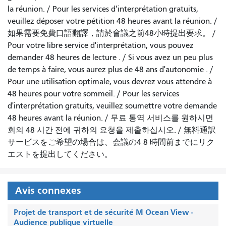
la réunion. /
Pour les services d’interprétation gratuits,
veuillez déposer votre pétition 48 heures avant la réunion.
/
如果需要免費口語翻譯，請於會議之前48小時提出要求
。 /
Pour votre libre service d'interprétation, vous pouvez
demander 48 heures de lecture
. /
Si vous avez un peu plus
de temps à faire, vous aurez plus de 48 ans d'autonomie
. /
Pour une utilisation optimale, vous devrez vous attendre à
48 heures pour votre sommeil.
/
Pour les services
d'interprétation gratuits, veuillez soumettre votre demande
48 heures avant la réunion.
/
무료 통역 서비스를 원하시면
회의 48 시간 전에 귀하의 요청을 제출하십시오.
/
無料通訳
サービスをご希望の場合は、会議の4 8 時間前までにリク
エストを提出してください。
Avis connexes
Projet de transport et de sécurité M Ocean View -
Audience publique virtuelle