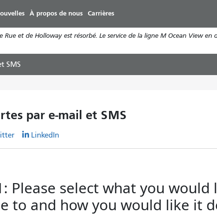
Aller
ouvelles
À propos de nous
Carrières
au
contenu
9e Rue et de Holloway est résorbé. Le service de la ligne M Ocean View en 
principal
 et SMS
ertes par e-mail et SMS
itter
LinkedIn