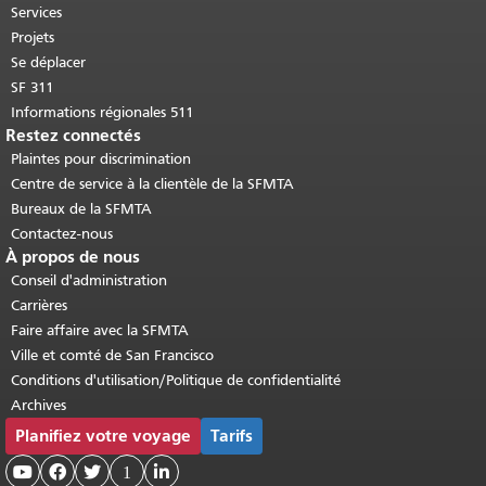
Retour au haut du contenu principal
.
Services
Projets
Se déplacer
SF 311
Informations régionales 511
Restez connectés
Plaintes pour discrimination
Centre de service à la clientèle de la SFMTA
Bureaux de la SFMTA
Contactez-nous
À propos de nous
Conseil d'administration
Carrières
Faire affaire avec la SFMTA
Ville et comté de San Francisco
Conditions d'utilisation/Politique de confidentialité
Archives
Planifiez votre voyage
Tarifs



1
