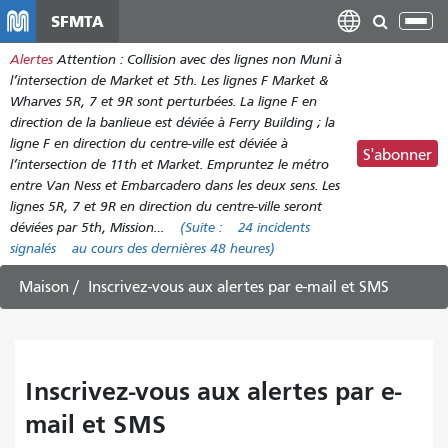
Aller
SFMTA
Bas
au
la
Alertes
Attention : Collision avec des lignes non Muni à
contenu
nav
l’intersection de Market et 5th. Les lignes F Market &
principal
Wharves 5R, 7 et 9R sont perturbées. La ligne F en
direction de la banlieue est déviée à Ferry Building ; la
ligne F en direction du centre-ville est déviée à
S'abonner
l’intersection de 11th et Market. Empruntez le métro
entre Van Ness et Embarcadero dans les deux sens. Les
lignes 5R, 7 et 9R en direction du centre-ville seront
déviées par 5th, Mission…
(Suite :
24 incidents
signalés
au cours des dernières 48 heures)
Maison
Inscrivez-vous aux alertes par e-mail et SMS
Inscrivez-vous aux alertes par e-
mail et SMS