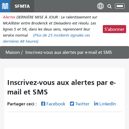
Aller
SFMTA
Bas
au
la
Alertes
DERNIÈRE MISE À JOUR : Le ralentissement sur
contenu
nav
McAllister entre Broderick et Divisadero est résolu. Les
principal
lignes 5 et 5R, dans les deux sens, reprennent leur
S'abonner
service normal.
(Plus de
25
incidents signalés ces
dernières 48 heures)
Maison
Inscrivez-vous aux alertes par e-mail et SMS
Inscrivez-vous aux alertes par e-
mail et SMS
Partager ceci :
Facebook
Twitter
LinkedIn