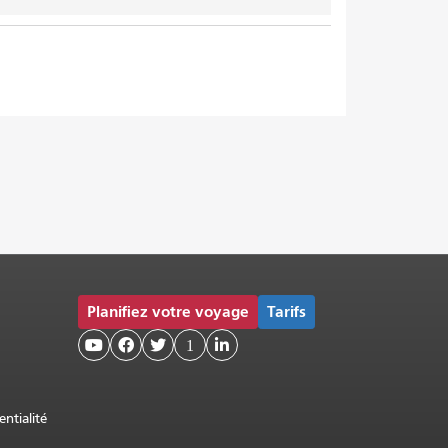
Planifiez votre voyage
Tarifs



1

entialité