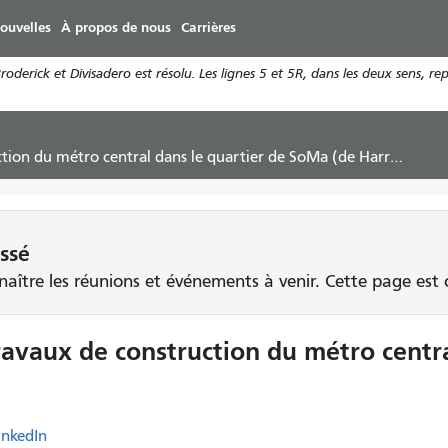
Aller
ouvelles
À propos de nous
Carrières
au
contenu
derick et Divisadero est résolu. Les lignes 5 et 5R, dans les deux sens, re
principal
 métro central dans le quartier de SoMa (de Harrison à Berry)
ssé
aître les réunions et événements à venir. Cette page est c
avaux de construction du métro centra
inkedIn