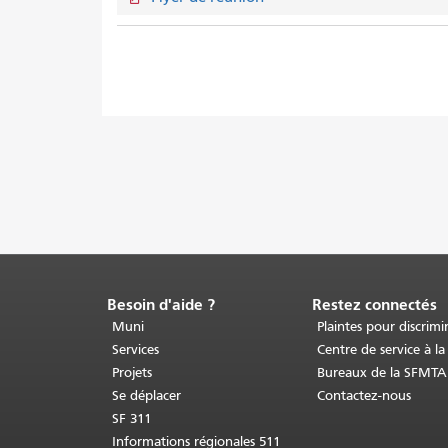
Besoin d'aide ?
Restez connectés
Fin
du
Muni
Plaintes pour discrimi
contenu
Services
Centre de service à la
de
Projets
Bureaux de la SFMTA
la
Se déplacer
Contactez-nous
page.
Le
SF 311
reste
Informations régionales 511