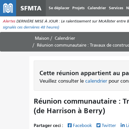
SFMTA
Se déplacer
Projets
Calendrier
Services
N
Alertes
DERNIÈRE MISE À JOUR : Le ralentissement sur McAllister entre Bro
signalés ces dernières 48 heures)
Maison
Calendrier
Réunion communautaire : Travaux de construction du
Cette
réunion
appartient au pa
Veuillez consulter le
calendrier
pour conn
Réunion communautaire : Tr
(de Harrison à Berry)
Partager ceci :
Facebook
Twitter
L