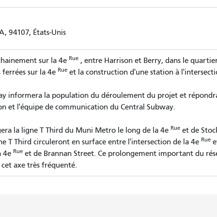
A, 94107, États-Unis
Rue
chainement sur la 4e
, entre Harrison et Berry, dans le quarti
Rue
 ferrées sur la 4e
et la construction d'une station à l'intersect
way informera la population du déroulement du projet et répondra
tion et l'équipe de communication du Central Subway.
Rue
ra la ligne T Third du Muni Metro le long de la 4e
et de Stoc
Rue
e T Third circuleront en surface entre l'intersection de la 4e
e
Rue
la 4e
et de Brannan Street. Ce prolongement important du ré
 cet axe très fréquenté.