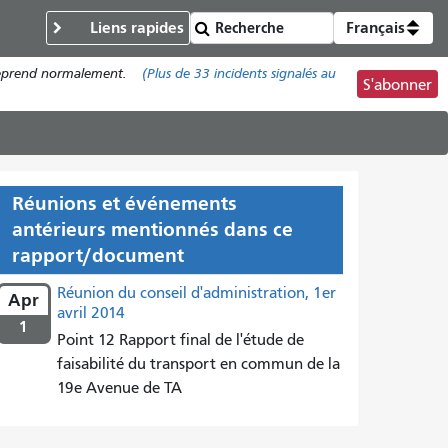
Liens rapides
Français
) reprend normalement.
(Plus de
33
incidents signalés au
S'abonner
Réunions et événements
antérieurs mentionnés dans ce
rapport/document
Réunion du conseil d'administration, 1er
Apr
avril 2014
1
Point 12 Rapport final de l'étude de
faisabilité du transport en commun de la
19e Avenue de TA