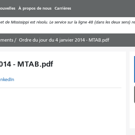
Aller
ouvelles
À propos de nous
Carrières
au
contenu
t de Mississippi est résolu. Le service sur la ligne 48 (dans les deux sens
principal
uments
Ordre du jour du 4 janvier 2014 - MTAB.pdf
2014 - MTAB.pdf
inkedIn