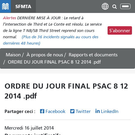
Aller
SFMTA
Bas
au
la
Alertes
DERNIÈRE MISE À JOUR : Le retard à
contenu
nav
l’intersection de Third et Le Conte est résolu. Le service
principal
de la ligne T NB/SB Third Street reprend son cours
S'abonner
normal.
(Plus de
36
incidents signalés au cours des
dernières 48 heures)
Maison
À propos de nous
Rapports et documents
ORDRE DU JOUR FINAL PSAC 8 12 2014 .pdf
ORDRE DU JOUR FINAL PSAC 8 12
2014 .pdf
Partager ceci :
Facebook
Twitter
LinkedIn
Mercredi 16 juillet 2014