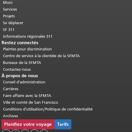
cette page se répète sur chaque page.
Muni
Retour au haut du contenu principal
.
Services
Projets
Se déplacer
SF 311
Informations régionales 511
Restez connectés
Plaintes pour discrimination
Centre de service à la clientèle de la SFMTA
Bureaux de la SFMTA
Contactez-nous
À propos de nous
Conseil d'administration
Carrières
Faire affaire avec la SFMTA
Ville et comté de San Francisco
Conditions d'utilisation/Politique de confidentialité
Archives
Planifiez votre voyage
Tarifs