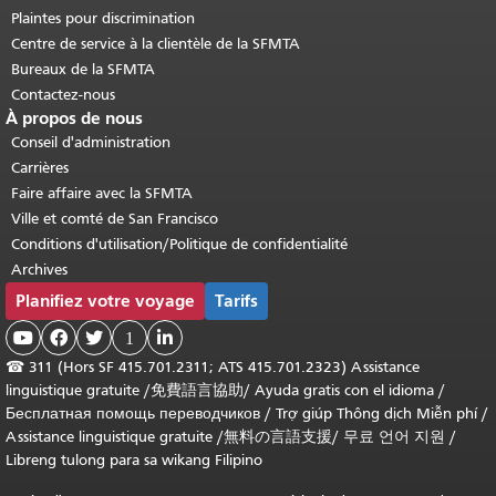
Plaintes pour discrimination
Centre de service à la clientèle de la SFMTA
Bureaux de la SFMTA
Contactez-nous
À propos de nous
Conseil d'administration
Carrières
Faire affaire avec la SFMTA
Ville et comté de San Francisco
Conditions d'utilisation/Politique de confidentialité
Archives
Planifiez votre voyage
Tarifs



1

☎
311 (Hors SF 415.701.2311; ATS 415.701.2323) Assistance
linguistique gratuite /
免費語言協助
/
Ayuda gratis con el idioma
/
Бесплатная помощь переводчиков
/
Trợ giúp Thông dịch Miễn phí
/
Assistance linguistique gratuite
/
無料の言語支援
/
무료 언어 지원
/
Libreng tulong para sa wikang Filipino