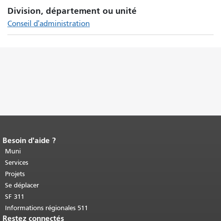
Division, département ou unité
Conseil d'administration
Besoin d'aide ?
Fin du contenu de la page.
Le reste de
cette page se répète sur chaque page.
Muni
Retour au haut du contenu principal
.
Services
Projets
Se déplacer
SF 311
Informations régionales 511
Restez connectés