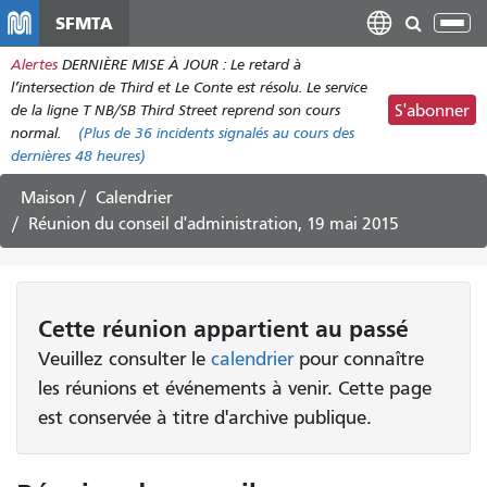
Aller
SFMTA
Bas
au
la
Alertes
DERNIÈRE MISE À JOUR : Le retard à
contenu
nav
l’intersection de Third et Le Conte est résolu. Le service
principal
de la ligne T NB/SB Third Street reprend son cours
S'abonner
normal.
(Plus de
36
incidents signalés au cours des
dernières 48 heures)
Maison
Calendrier
Réunion du conseil d'administration, 19 mai 2015
Cette
réunion
appartient au passé
Veuillez consulter le
calendrier
pour connaître
les réunions et événements à venir. Cette page
est conservée à titre d'archive publique.