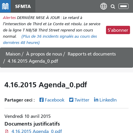
Aller
SFMTA
Bas
au
la
Alertes
DERNIÈRE MISE À JOUR : Le retard à
contenu
nav
l’intersection de Third et Le Conte est résolu. Le service
principal
de la ligne T NB/SB Third Street reprend son cours
S'abonner
normal.
(Plus de
36
incidents signalés au cours des
dernières 48 heures)
Maison
À propos de nous
Rapports et documents
4.16.2015 Agenda_0.pdf
4.16.2015 Agenda_0.pdf
Partager ceci :
Facebook
Twitter
LinkedIn
Vendredi 10 avril 2015
Documents justificatifs
4.16.2015 Agenda_0.pdf