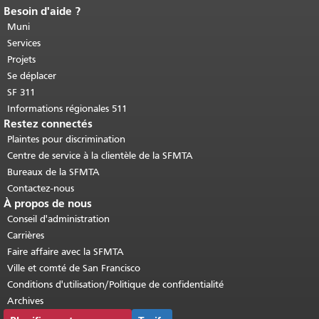
Besoin d'aide ?
Fin du contenu de la page.
Le reste de
cette page se répète sur chaque page.
Muni
Retour au haut du contenu principal
.
Services
Projets
Se déplacer
SF 311
Informations régionales 511
Restez connectés
Plaintes pour discrimination
Centre de service à la clientèle de la SFMTA
Bureaux de la SFMTA
Contactez-nous
À propos de nous
Conseil d'administration
Carrières
Faire affaire avec la SFMTA
Ville et comté de San Francisco
Conditions d'utilisation/Politique de confidentialité
Archives