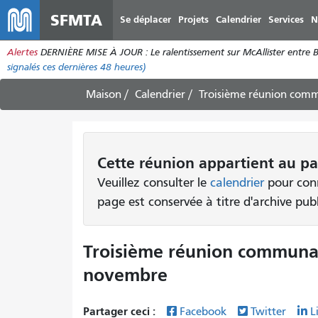
SFMTA
Se déplacer
Projets
Calendrier
Services
N
Alertes
DERNIÈRE MISE À JOUR : Le ralentissement sur McAllister entre Bro
signalés ces dernières 48 heures)
Maison
Calendrier
Troisième réunion comm
Cette
réunion
appartient au pa
Veuillez consulter le
calendrier
pour conn
page est conservée à titre d'archive pub
Troisième réunion communau
novembre
Partager ceci :
Facebook
Twitter
L