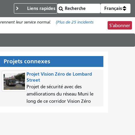
Liens rapides
Français
prennent leur service normal.
(Plus de
25
incidents
S'abonner
Projets connexes
Projet Vision Zéro de Lombard
Street
Projet de sécurité avec des
améliorations du réseau Muni le
long de ce corridor Vision Zéro