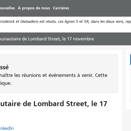
Aller
ouvelles
À propos de nous
Carrières
au
contenu
derick et Divisadero est résolu. Les lignes 5 et 5R, dans les deux sens, re
principal
unautaire de Lombard Street, le 17 novembre
ssé
aître les réunions et événements à venir. Cette
lique.
taire de Lombard Street, le 17
inkedIn