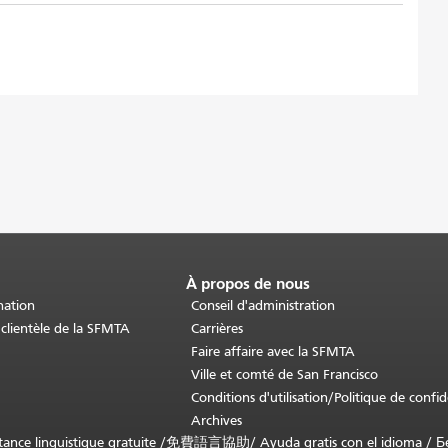
À propos de nous
nation
Conseil d'administration
 clientèle de la SFMTA
Carrières
Faire affaire avec la SFMTA
Ville et comté de San Francisco
Conditions d'utilisation/Politique de confid
Archives
nce linguistique gratuite /
免費語言協助
/
Ayuda gratis con el idioma
/
Б