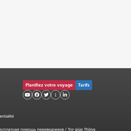
Planifiez votre voyage
Tarifs



1

entialité
есплатная помощь переводчиков
/
Trợ giúp Thông