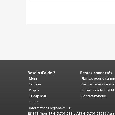
Besoin d'aide ?
Restez connectés
Fin
du
Muni
Plaintes pour discrimi
contenu
Services
Centre de service à la
de
Projets
Bureaux de la SFMTA
la
Se déplacer
Contactez-nous
page.
Le
SF 311
reste
Informations régionales 511
de
☎
311 (hors SF 415.701.2311; ATS 415.701.2323) Assista