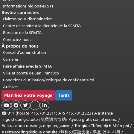
Informations régionales 511
Restez connectés
Plaintes pour discrimination
Centre de service à la clientèle de la SFMTA
Bureaux de la SFMTA
Contactez-nous
À propos de nous
Conseil d'administration
Carrières
Faire affaire avec la SFMTA
Ville et comté de San Francisco
Conditions d'utilisation/Politique de confidentialité
Archives
Planifiez votre voyage
Tarifs



1

☎
311 (hors SF 415.701.2311; ATS 415.701.2323) Assistance
linguistique gratuite /
免費語言協助
/
Ayuda gratis con el idioma
/
Бесплатная помощь переводчиков
/
Trợ giúp Thông dịch Miễn phí
/
Assistance linguistique gratuite
/
無料の言語支援
/
무료 언어 지원
/