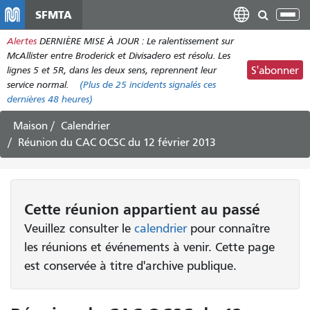
Aller
SFMTA
Bas
au
la
Alertes
DERNIÈRE MISE À JOUR : Le ralentissement sur
contenu
nav
McAllister entre Broderick et Divisadero est résolu. Les
principal
lignes 5 et 5R, dans les deux sens, reprennent leur
S'abonner
service normal.
(Plus de
25
incidents signalés ces
dernières 48 heures)
Maison
Calendrier
Réunion du CAC OCSC du 12 février 2013
Cette
réunion
appartient au passé
Veuillez consulter le
calendrier
pour connaître
les réunions et événements à venir. Cette page
est conservée à titre d'archive publique.