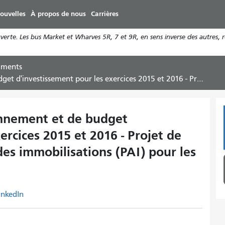
Aller
ouvelles
À propos de nous
Carrières
au
contenu
rte. Les bus Market et Wharves 5R, 7 et 9R, en sens inverse des autres, 
principal
uments
015 et 2016 - Projet de programme d'amélioration des immobilisations (PAI) pour les exercices 2015 à 2019
onnement et de budget
ercices 2015 et 2016 - Projet de
s immobilisations (PAI) pour les
inkedIn