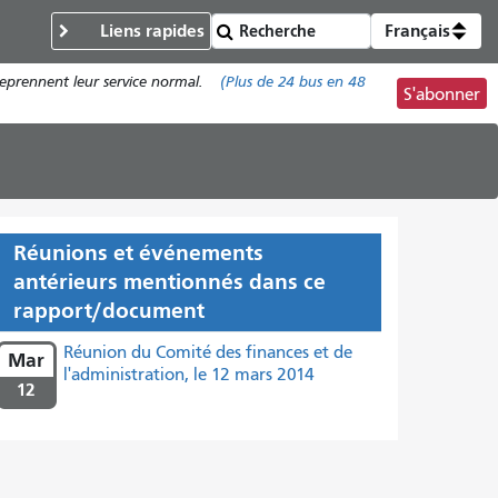
Liens rapides
Français
reprennent leur service normal.
(Plus de
24 bus
en 48
S'abonner
Réunions et événements
antérieurs mentionnés dans ce
rapport/document
Réunion du Comité des finances et de
Mar
l'administration, le 12 mars 2014
12