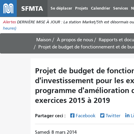
SFMTA
Se déplacer
Projets
Calendrier
Services
N
Alertes
DERNIÈRE MISE À JOUR : La station Market/5th est désormais ouve
heures)
Maison
À propos de nous
Rapports et doc
Projet de budget de fonctionnement et de budget d'investissement pour les exercices 2
Projet de budget de foncti
d'investissement pour les ex
programme d'amélioration de
exercices 2015 à 2019
Partager ceci :
Facebook
Twitter
L
Samedi 8 mars 2014