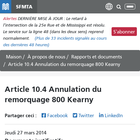
Aller
SFMTA
Bas
au
la
Alertes
DERNIÈRE MISE À JOUR : Le retard à
contenu
nav
l’intersection de la 25e Rue et de Mississippi est résolu.
principal
Le service sur la ligne 48 (dans les deux sens) reprend
S'abonner
normalement.
(Plus de
33
incidents signalés au cours
des dernières 48 heures)
Maison
À propos de nous
Rapports et documents
Article 10.4 Annulation du remorquage 800 Kearny
Article 10.4 Annulation du
remorquage 800 Kearny
Partager ceci :
Facebook
Twitter
LinkedIn
Jeudi 27 mars 2014