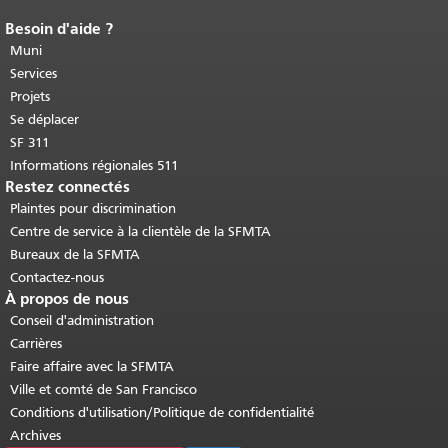
Besoin d'aide ?
Fin du contenu de la page.
Le reste de
cette page se répète sur chaque page.
Muni
Retour au haut du contenu principal
.
Services
Projets
Se déplacer
SF 311
Informations régionales 511
Restez connectés
Plaintes pour discrimination
Centre de service à la clientèle de la SFMTA
Bureaux de la SFMTA
Contactez-nous
À propos de nous
Conseil d'administration
Carrières
Faire affaire avec la SFMTA
Ville et comté de San Francisco
Conditions d'utilisation/Politique de confidentialité
Archives