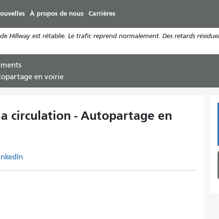
Aller
ouvelles
À propos de nous
Carrières
au
contenu
 Hillway est rétablie. Le trafic reprend normalement. Des retards résiduel
principal
uments
utopartage en voirie
la circulation - Autopartage en
inkedIn