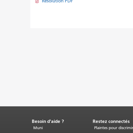
Résolution PDF
Besoin d'aide ?
Restez connectés
Fin
du
Muni
Plaintes pour discrimi