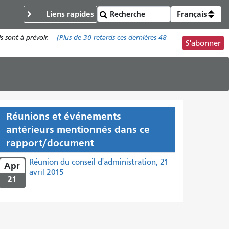
Liens rapides
Français
s sont à prévoir.
(Plus de
30 retards
ces dernières 48
S'abonner
Réunions et événements
antérieurs mentionnés dans ce
rapport/document
Réunion du conseil d'administration, 21
Apr
avril 2015
21