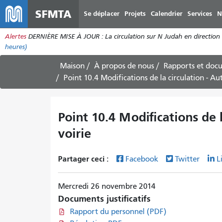
SFMTA
Se déplacer
Projets
Calendrier
Services
N
Alertes
DERNIÈRE MISE À JOUR : La circulation sur N Judah en direction de
heures)
Maison
À propos de nous
Rapports et doc
Point 10.4 Modifications de la circulation - A
Point 10.4 Modifications de 
voirie
Partager ceci :
Facebook
Twitter
L
Mercredi 26 novembre 2014
Documents justificatifs
Rapport du personnel (PDF)