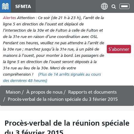
Aller
SFMTA
Bas
au
la
Alertes
Attention : Ce soir (de 21 h à 23 h), l’arrêt de la
contenu
nav
ligne 5 en direction de l’ouest est déplacé de
principal
l’intersection de la 30e et de Fulton à celle de Fulton et
de la 31e rue en raison d’une coordination avec OSL.
Pendant ces heures, veuillez ne pas attendre à l’arrêt de
la 30e rue ; marchez jusqu’à la 31e rue, à un pâté de
S'abonner
maisons à l’ouest, pour monter à bord. Les passagers de
la ligne 5 en direction de l’ouest seront déposés à la
31e rue au lieu de la 30e. Merci de votre
compréhension !
(Plus de
14 arrêts
signalés au cours
des dernières 48 heures)
Maison
À propos de nous
Rapports et documents
Procès-verbal de la réunion spéciale du 3 février 2015
Procès-verbal de la réunion spéciale
du 3 février 2015