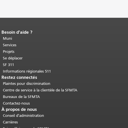
Besoin d'aide ?
Fin du contenu de la page.
Le reste de
cette page se répète sur chaque page.
Muni
Retour au haut du contenu principal
.
Services
Projets
Se déplacer
SF 311
Informations régionales 511
Restez connectés
Plaintes pour discrimination
Centre de service à la clientèle de la SFMTA
Bureaux de la SFMTA
Contactez-nous
À propos de nous
Conseil d'administration
Carrières