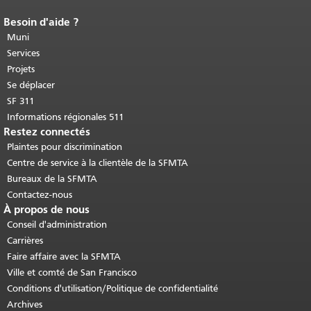
Besoin d'aide ?
Fin du contenu de la page.
Le reste de
cette page se répète sur chaque page.
Muni
Retour au haut du contenu principal
.
Services
Projets
Se déplacer
SF 311
Informations régionales 511
Restez connectés
Plaintes pour discrimination
Centre de service à la clientèle de la SFMTA
Bureaux de la SFMTA
Contactez-nous
À propos de nous
Conseil d'administration
Carrières
Faire affaire avec la SFMTA
Ville et comté de San Francisco
Conditions d'utilisation/Politique de confidentialité
Archives