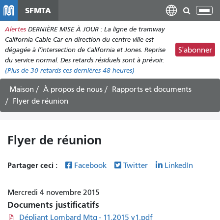
Aller
SFMTA
Bas
au
la
Alertes
DERNIÈRE MISE À JOUR : La ligne de tramway
contenu
nav
California Cable Car en direction du centre-ville est
principal
dégagée à l’intersection de California et Jones. Reprise
S'abonner
du service normal. Des retards résiduels sont à prévoir.
(Plus de
30
retards ces dernières 48 heures)
Maison
À propos de nous
Rapports et documents
Flyer de réunion
Flyer de réunion
Partager ceci :
Facebook
Twitter
LinkedIn
Mercredi 4 novembre 2015
Documents justificatifs
Dépliant Lombard Mtg - 11.2015 v1.pdf