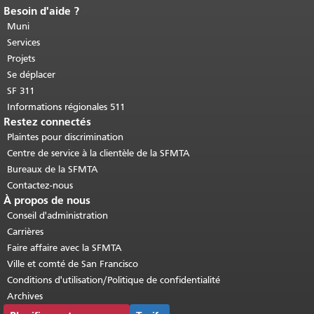
Besoin d'aide ?
Fin du contenu de la page.
Le reste de
cette page se répète sur chaque page.
Muni
Retour au haut du contenu principal
.
Services
Projets
Se déplacer
SF 311
Informations régionales 511
Restez connectés
Plaintes pour discrimination
Centre de service à la clientèle de la SFMTA
Bureaux de la SFMTA
Contactez-nous
À propos de nous
Conseil d'administration
Carrières
Faire affaire avec la SFMTA
Ville et comté de San Francisco
Conditions d'utilisation/Politique de confidentialité
Archives